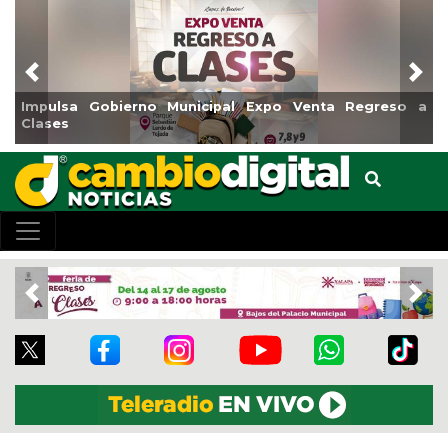
Previous
Nex
o Venta Regreso a
Reabrirá Coatzacoalcos la Alberca Sem
Centro
Previous
Nex