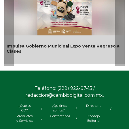
 a
Aplicará CMAS el Programa de Tandeo durante
agosto
Teléfono: (229) 922-97-15 /
redaccion@cambiodigital.com.mx,
¿Qué es
¿Quiénes
Directorio
/
/
/
CD?
somos?
Productos
Contáctanos
Consejo
/
/
y Servicios
Editorial