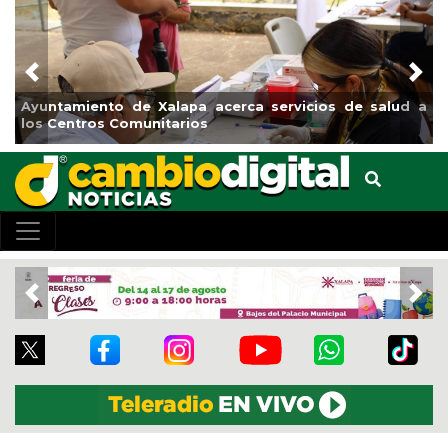
Previous
Nex
ud a
Municipio arrancará primera etapa de rehabilitación en
el boulevard 5 de febrero
Previous
Nex