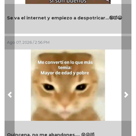
Se va el internet y empiezo a despotricar...🤪🤣😁
Ago 07, 2026 / 2:56 PM
Previous
Nex
Quincena, no me abandones.... 😝😜🤣