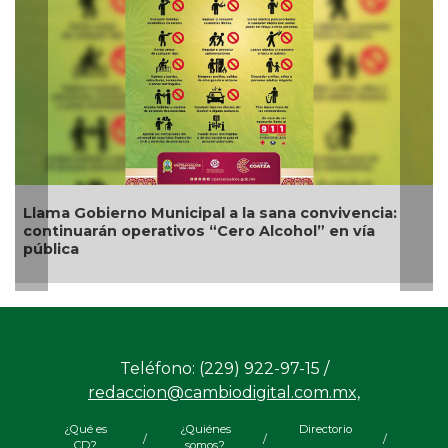
Nueva oferta educativa impulsará la
competitividad turística de Veracruz
Teléfono: (229) 922-97-15 /
redaccion@cambiodigital.com.mx,
¿Qué es
¿Quiénes
Directorio
/
/
/
CD?
somos?