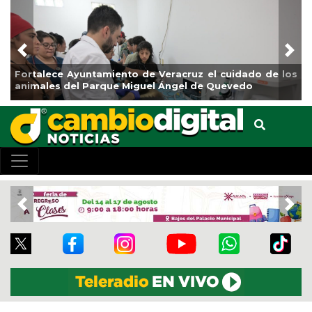
Previous
Nex
e Veracruz el cuidado de los
La ciudad de Veracruz se su
uel Ángel de Quevedo
de Reforestación 2026
Previous
Nex