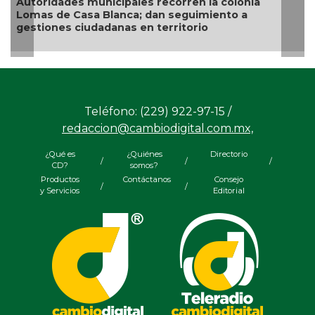
les recorren la colonia
a; dan seguimiento a
 en territorio
Teléfono: (229) 922-97-15 /
redaccion@cambiodigital.com.mx,
¿Qué es
¿Quiénes
Directorio
/
/
/
CD?
somos?
Productos
Contáctanos
Consejo
/
/
y Servicios
Editorial