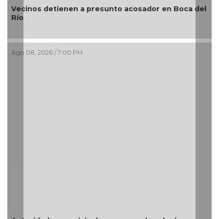
presunto acosador en Boca del
¿Con o sin espuma?
Ago 08, 2026 / 3:34 PM
Resguarda Ayuntamiento
situación de riesgo en z