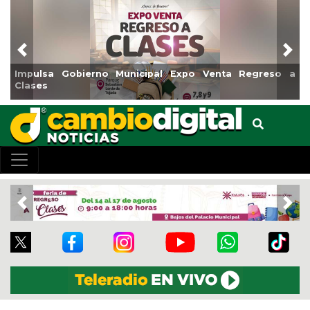
Previous
Nex
Impulsa Gobierno Municipal Expo Venta Regreso a
Rea
Clases
Cen
Previous
Nex