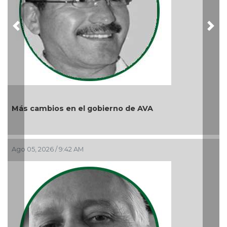
Previous
Nex
Más cambios en el gobierno de AVA
Ago 05, 2026 / 9:42 AM
Y.