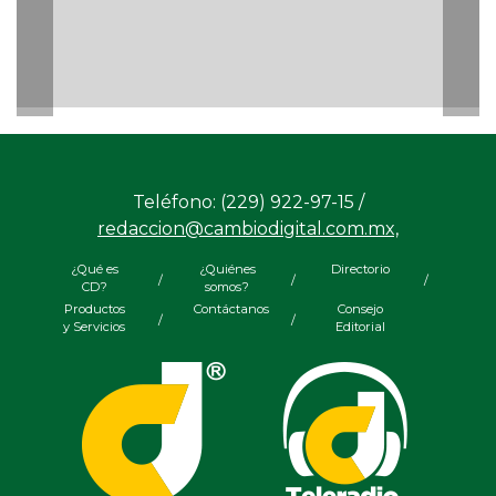
Teléfono: (229) 922-97-15 /
redaccion@cambiodigital.com.mx,
¿Qué es
¿Quiénes
Directorio
/
/
/
CD?
somos?
Productos
Contáctanos
Consejo
/
/
y Servicios
Editorial