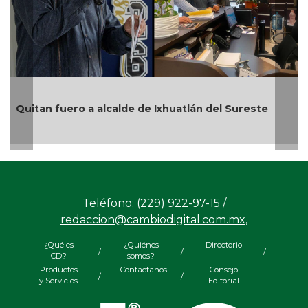
En Rincón de la Marquesa hubo
Ixhuatlán del Sureste
por representar riesgos; no es 
Teléfono: (229) 922-97-15 /
redaccion@cambiodigital.com.mx,
¿Qué es
¿Quiénes
Directorio
/
/
/
CD?
somos?
Productos
Contáctanos
Consejo
/
/
y Servicios
Editorial