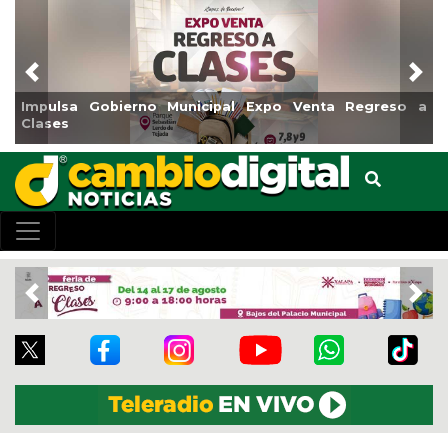
Previous
Nex
al Expo Venta Regreso a
Reabrirá Coatzacoalcos la Alb
Centro
Previous
Nex