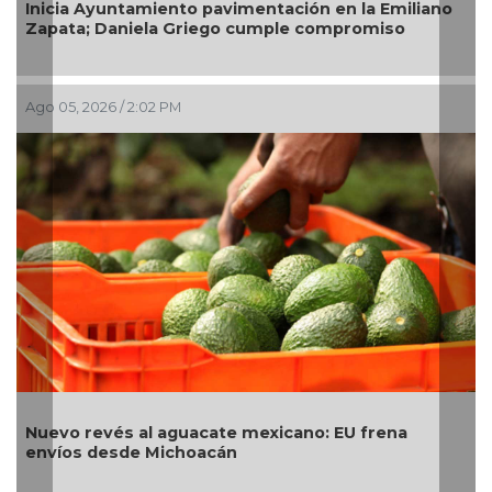
icia Ayuntamiento pavimentación en la Emiliano
Las pe
pata; Daniela Griego cumple compromiso
salari
 05, 2026 / 2:02 PM
Ago 05,
evo revés al aguacate mexicano: EU frena
Impul
víos desde Michoacán
local 