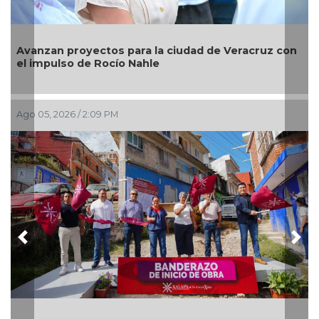
Equipo
anzan proyectos para la ciudad de Veracruz con
Norte 
 impulso de Rocío Nahle
negro
o 05, 2026 / 2:09 PM
Ago 05,
Previous
Nex