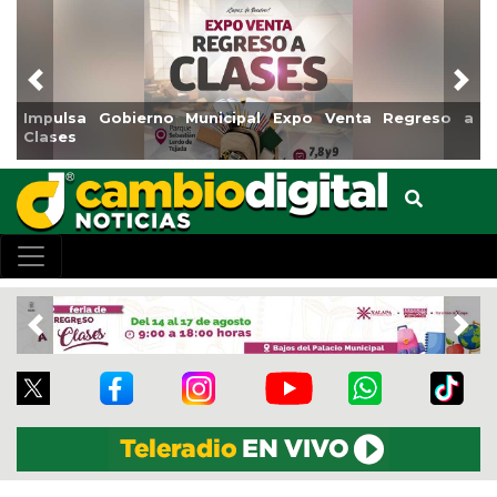
Previous
Nex
pulsa Gobierno Municipal Expo Venta Regreso a
Reabri
ases
Centro
Previous
Nex