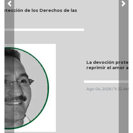
La devoción protege la doctrina y nos lleva a no
reprimir el amor a Dios
Ago 04, 2026 / 9:32 AM