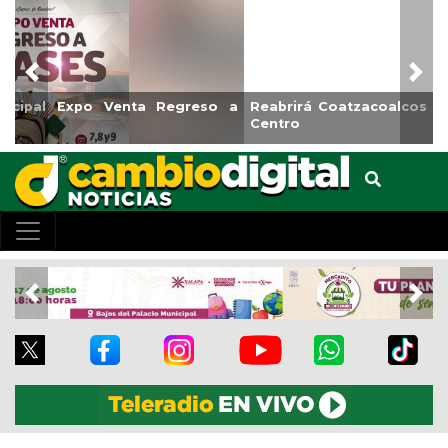
Previous
Nex
Reabrirá Coatzacoalcos la Alberca Semiolímpica Zona
Centro
Previous
Nex