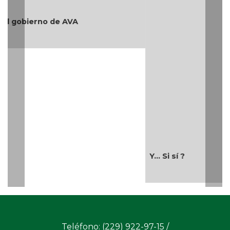
Y... Si sí ?
Teléfono: (229) 922-97-15 /
redaccion@cambiodigital.com.mx,
¿Qué es
¿Quiénes
Directorio
/
/
/
CD?
somos?
Productos
Contáctanos
Consejo
/
/
y Servicios
Editorial