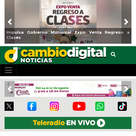
Previous
Nex
no Municipal Expo Venta Regreso a
Reabrirá Coatzacoal
Centro
Previous
Nex