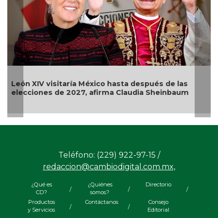
ía México hasta después de las
Alerta en EU por br
027, afirma Claudia Sheinbaum
jalapeños mexicano
Teléfono: (229) 922-97-15 /
redaccion@cambiodigital.com.mx,
¿Qué es
¿Quiénes
Directorio
/
/
/
CD?
somos?
Productos
Contáctanos
Consejo
/
/
y Servicios
Editorial