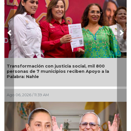
Previous
Nex
on justicia social, mil 800
unicipios reciben Apoyo a la
📰 Síntesis Legislat
 AM
Ago 06, 2026 / 11:19 AM