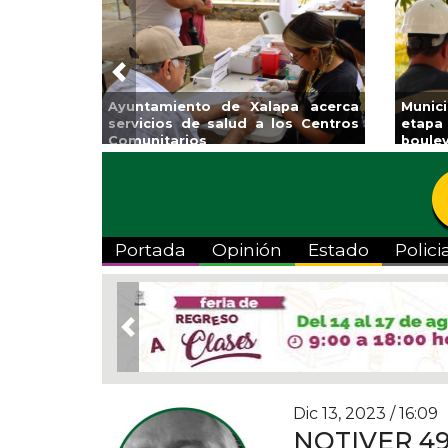
Previous
Ayuntamiento de Xalapa acerca
Munic
servicios de salud a los Centros
etapa
Comunitarios
boulev
Portada
Opinión
Estado
Polici
Previous
Dic 13, 2023 / 16:09
NOTIVER 4