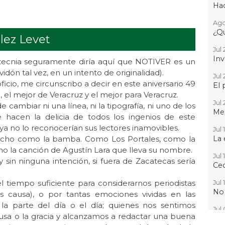
Hac
Ago
¿Qu
lez Levet
Jul 
Inv
tecnia seguramente diría aquí que NOTIVER es un
idón tal vez, en un intento de originalidad).
Jul 
cio, me circunscribo a decir en este aniversario 49
El 
el mejor de Veracruz y el mejor para Veracruz.
Jul 
 cambiar ni una línea, ni la tipografía, ni uno de los
Mes
e hacen la delicia de todos los ingenios de este
 ya no lo reconocerían sus lectores inamovibles.
Jul 
arocho como la bamba. Como Los Portales, como la
La 
mo la canción de Agustín Lara que lleva su nombre.
Jul 
sin ninguna intención, si fuera de Zacatecas sería
Ced
 tiempo suficiente para considerarnos periodistas
Jul 
No
 causa), o por tantas emociones vividas en las
 la parte del día o el día; quienes nos sentimos
Jul
usa o la gracia y alcanzamos a redactar una buena
Que