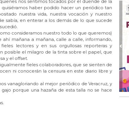
 quienes nos sentimos tocados por el duende de la
Jul 
 quisiéramos haber podido hacer un periódico tan
Gr
ositado nuestra vida, nuestra vocación y nuestro
ie sabía, en enterar a los demás de lo que sucede
Jul
sucedió.
El 
(como consideramos nuestro todo lo que queremos)
Jul 
e ahí mañana a mañana, calle a calle, informando,
Lle
ieles lectores y en sus orgullosas reporteras y
Pre
 posible el milagro de la tinta sobre el papel, que
Jul 
Las
 y el offset.
igualmente fieles colaboradores, que se sienten de
Jun
cen ni conocerán la censura en este diario libre y
El 
Jun 
mos vanagloriando al mejor periódico de Veracruz, y
Una
 gajo porque una hazaña de esta talla no se hace
Jun
s.
El 
Jun
Día
Jun 