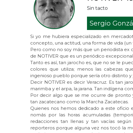
Sin tacto
Sergio Gonzá
Si yo me hubiera especializado en mercado
concepto, una actitud, una forma de vida (un v
Pero como no soy más que un periodista ex ofi
de NOTIVER que es un periódico excepcional, 
Tanto es así, tan jarocho es, que no se le puede
colores que utiliza; menos las cabezas qu
ingenioso pueblo porque sería otro distinto y
Decir NOTIVER es decir Veracruz. Es tan j
marimba y el arpa, la jarana. Tan indígena co
Por decir algo que se me ocurre de pronto y 
tan zacatecano como la Marcha Zacatecas.
Quienes nos hemos dedicado a este oficio el
nomás por las horas acumuladas (temporis
redacciones tan llenas y tan vacías según
reporteros porque alguna vez nos tocó la m