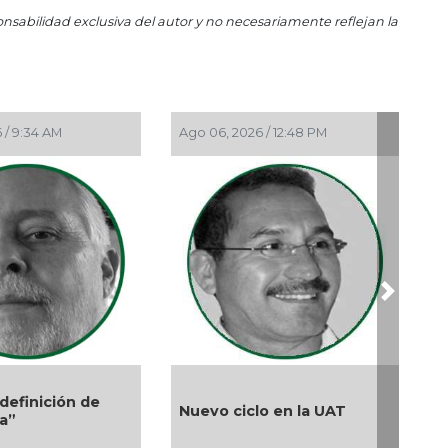
Un
onsabilidad exclusiva del autor y no necesariamente reflejan la
Jun 
El
Jun
Hue
 / 9:34 AM
Ago 06, 2026 / 12:48 PM
May 
En 
May
Reg
May
Ros
Next
May 
La 
May 
Ros
definición de
Nuevo ciclo en la UAT
ta”
May
Per