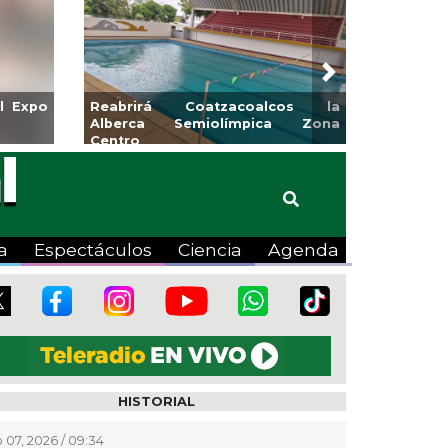
Next
l Expo
Reabrirá Coatzacoalcos la
Alberca Semiolímpica Zona
Centro
a
Espectáculos
Ciencia
Agenda
HISTORIAL
 07, 2026 / 09:34