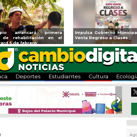
ipio arrancará primera
Impulsa Gobierno Municipa
 de rehabilitación en el
Venta Regreso a Clases
ard 5 de febrero
aca
Deportes
Estudiantes
Cultura
Ecologí
Next
9
Ago