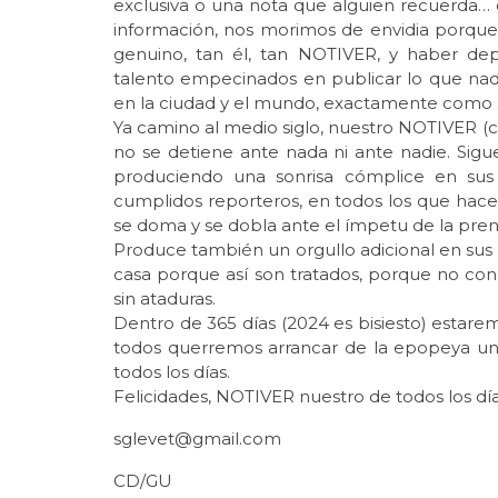
exclusiva o una nota que alguien recuerda…
información, nos morimos de envidia porque
genuino, tan él, tan NOTIVER, y haber dep
talento empecinados en publicar lo que nad
en la ciudad y el mundo, exactamente como 
Ya camino al medio siglo, nuestro NOTIVER 
no se detiene ante nada ni ante nadie. Sigu
produciendo una sonrisa cómplice en sus f
cumplidos reporteros, en todos los que hacen
se doma y se dobla ante el ímpetu de la prensa
Produce también un orgullo adicional en sus 
casa porque así son tratados, porque no cono
sin ataduras.
Dentro de 365 días (2024 es bisiesto) estare
todos querremos arrancar de la epopeya un
todos los días.
Felicidades, NOTIVER nuestro de todos los día
sglevet@gmail.com
CD/GU