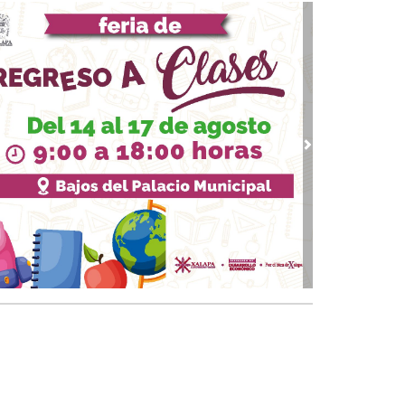
07, 2026 / 09:33
upo MAS contra Veracruz
 03, 2026 / 09:38
quinto partido
02, 2026 / 09:16
gar a los 74
vious
Next
01, 2026 / 09:33
 piernas nacionales se han cubierto de gloria
 30, 2026 / 09:28
quinto juego
25, 2026 / 10:31
 de cal: México va bien en el Mundial
 24, 2026 / 09:53
Papa y el arzobispo
 22, 2026 / 09:24
 del Padre
18, 2026 / 09:23