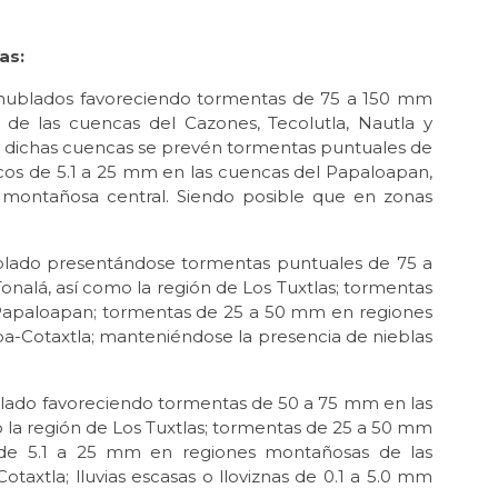
as:
ublados favoreciendo tormentas de 75 a 150 mm
de las cuencas del Cazones, Tecolutla, Nautla y
de dichas cuencas se prevén tormentas puntuales de
scos de 5.1 a 25 mm en las cuencas del Papaloapan,
n montañosa central. Siendo posible que en zonas
ado presentándose tormentas puntuales de 75 a
nalá, así como la región de Los Tuxtlas; tormentas
Papaloapan; tormentas de 25 a 50 mm en regiones
a-Cotaxtla; manteniéndose la presencia de nieblas
do favoreciendo tormentas de 50 a 75 mm en las
 la región de Los Tuxtlas; tormentas de 25 a 50 mm
de 5.1 a 25 mm en regiones montañosas de las
axtla; lluvias escasas o lloviznas de 0.1 a 5.0 mm