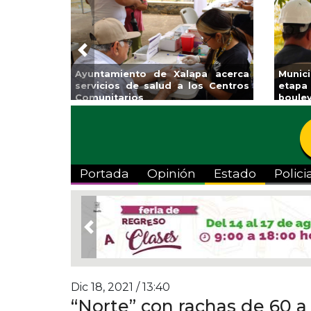
Previous
Ayuntamiento de Xalapa acerca
Munic
servicios de salud a los Centros
etapa
Comunitarios
boulev
Portada
Opinión
Estado
Polici
Previous
Dic 18, 2021 / 13:40
“Norte” con rachas de 60 