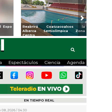
Next
l Expo
Reabrirá Coatzacoalcos la
Alberca Semiolímpica Zona
Centro
a
Espectáculos
Ciencia
Agenda
EN TIEMPO REAL
 08, 2026 / 04:30