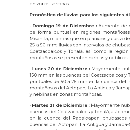
en zonas serranas.
Pronóstico de lluvias para los siguientes dí
•
Domingo 19 de Diciembre :
Aumento de n
de forma puntual en regiones montañosas 
Misantla, mientras que en planicies y costa 
25 a 50 mm; lluvias con intervalos de chuba
Coatzacoalcos y Tonalá, así como la regió
montañosas se presenten nieblas y neblinas.
•
Lunes 20 de Diciembre :
Mayormente nubl
150 mm en las cuencas del Coatzacoalcos y To
puntuales de 50 a 75 mm en la cuenca del 
montañosas del Actopan, La Antigua y Jamap
y neblinas en zonas montañosas.
•
Martes 21 de Diciembre :
Mayormente nubla
cuencas del Coatzacoalcos y Tonalá, así como
en la cuenca del Papaloapan; chubascos 
cuencas del Actopan, La Antigua y Jamapa-Cot