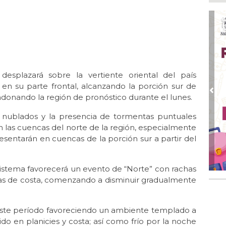
Ago
¿C
Ago
Pe
com
Ago
 desplazará sobre la vertiente oriental del país
Mo
for
en su parte frontal, alcanzando la porción sur de
del
Pre
donando la región de pronóstico durante el lunes.
Ago
e nublados y la presencia de tormentas puntuales
Ayu
 las cuencas del norte de la región, especialmente
a l
sentarán en cuencas de la porción sur a partir del
Ago 
Ayu
lab
 sistema favorecerá un evento de “Norte” con rachas
nas de costa, comenzando a disminuir gradualmente
Ago
Qui
este período favoreciendo un ambiente templado a
o en planicies y costa; así como frío por la noche