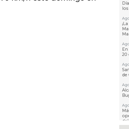
Día
los
Ago
¡L
Man
Ma
Ago
En 
20 
Ago
San
de 
Ago
Al
Bug
Ago
Má
ope
del