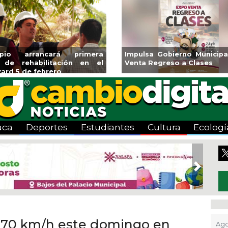
ipio arrancará primera
Impulsa Gobierno Municipa
 de rehabilitación en el
Venta Regreso a Clases
ard 5 de febrero
aca
Deportes
Estudiantes
Cultura
Ecologí
Next
a 70 km/h este domingo en
Ago