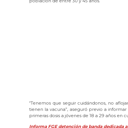
población de entre 30 y 45 años.
“Tenemos que seguir cuidándonos, no aflojar l
tienen la vacuna”, aseguró previo a informar 
primeras dosis a jóvenes de 18 a 29 años en c
Informa FGE detención de banda dedicada a