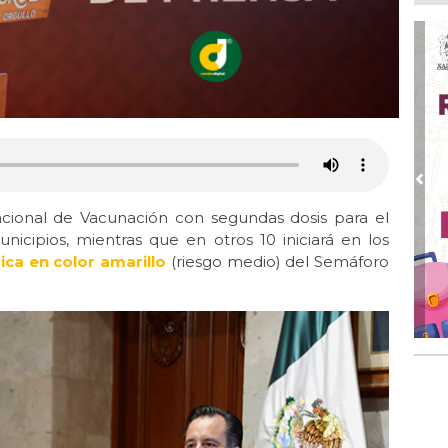
Inv
Tem
Ago
Go
crí
inf
Ago
Des
pre
Pre
Nacional de Vacunación con segundas dosis para el
Ago
AD
icipios, mientras que en otros 10 iniciará en los
gra
ica en color amarillo
(riesgo medio) del Semáforo
Ago
Gar
col
Ago
Nah
par
la 