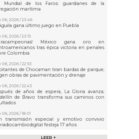
a Mundial de los Faros: guardianes de la
vegación marítima
 06, 2026 / 23:46
Águila gana último juego en Puebla
 06, 2026 / 23:15
etracampeonas! México gana oro en
troamericanos tras épica victoria en penales
bre Colombia
 06, 2026 / 22:53
itantes de Chocaman tiran bardas de parque;
gen obras de pavimentación y drenaje
 06, 2026 / 22:43
spués de años de espera, La Gloria avanza;
dellín de Bravo transforma sus caminos con
ultados
 06, 2026 / 18:01
n transmisión especial y emotivo convivio
eradiocambiodigital festeja 17 años
 06, 2026 / 18:00
LEER +