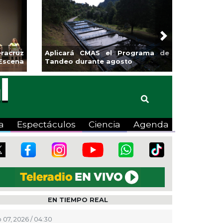
Next
sa la
Continúa Coatza Vive el Verano
Coyote
2026 con cine, actividades
lúdicas y expo
a
Espectáculos
Ciencia
Agenda
EN TIEMPO REAL
 07, 2026 / 04:30