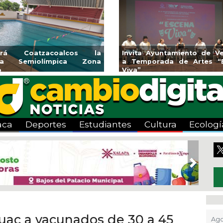
endedores de Xalapa
Coatzacoalcos impul
onen en Mercadito
halterofilia con la Copa 
enario
2026
aca
Deportes
Estudiantes
Cultura
Ecologí
Next
huac a vacunados de 30 a 45
Ago