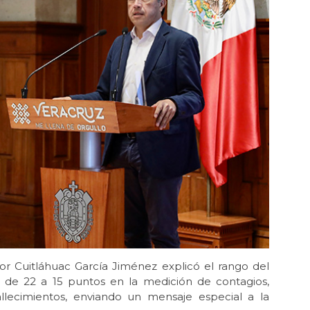
r Cuitláhuac García Jiménez explicó el rango del
 de 22 a 15 puntos en la medición de contagios,
allecimientos, enviando un mensaje especial a la