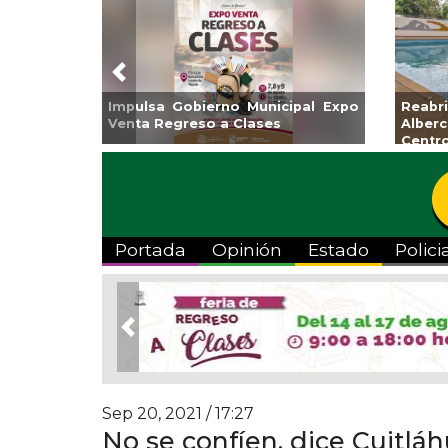
Previous
Guarniciones y banquetas para la
Empr
colonia El Mango en Pánuco
exp
Bicent
Portada
Opinión
Estado
Polici
Previous
Sep 20, 2021 / 17:27
No se confíen, dice Cuitlá