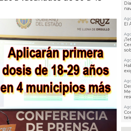
Dí
na
Ago
El 
Ago
¡T
Cen
so
Ago
Hab
exi
Ago
De
Me
res
Ago
Co
tel
Ago