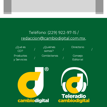
Teléfono: (229) 922-97-15 /
redaccion@cambiodigital.com.mx,
¿Qué es
¿Quiénes
Directorio
/
/
/
CD?
somos?
Productos
Contáctanos
Consejo
/
/
y Servicios
Editorial