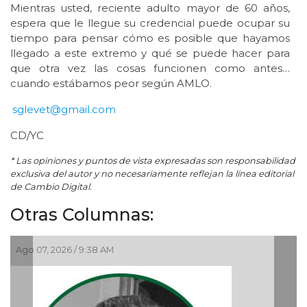
Mientras usted, reciente adulto mayor de 60 años,
espera que le llegue su credencial puede ocupar su
tiempo para pensar cómo es posible que hayamos
llegado a este extremo y qué se puede hacer para
que otra vez las cosas funcionen como antes…
cuando estábamos peor según AMLO.
sglevet@gmail.com
CD/YC
* Las opiniones y puntos de vista expresadas son responsabilidad
exclusiva del autor y no necesariamente reflejan la línea editorial
de Cambio Digital.
Otras Columnas:
go 07, 2026 / 9:38 AM
Ago 0