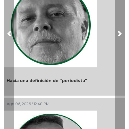
Ago 05
Previous
Nex
acia una definición de “periodista”
go 06, 2026 / 12:48 PM