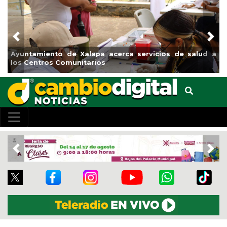
Previous
Nex
untamiento de Xalapa acerca servicios de salud a
Munici
s Centros Comunitarios
el bou
Previous
Nex