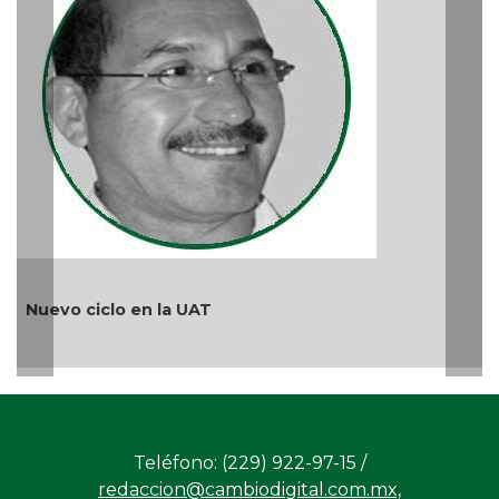
Más 
Ago 05
uevo ciclo en la UAT