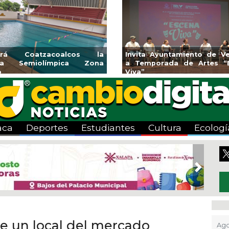
endedores de Xalapa
Coatzacoalcos impul
onen en Mercadito
halterofilia con la Copa 
enario
2026
aca
Deportes
Estudiantes
Cultura
Ecologí
Next
de un local del mercado
Ago