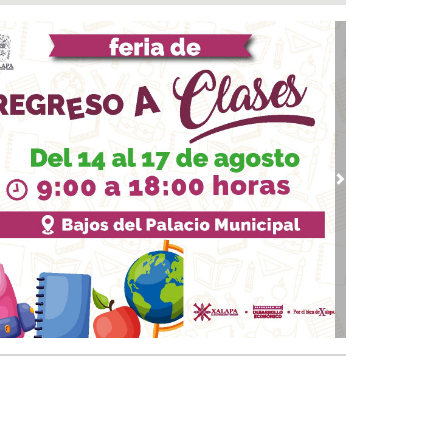
eradiocambiodigital festeja 17 años
 06, 2026 / 18:00
ita Ayuntamiento de Veracruz a disfrutar la
porada de Artes Veracruz “Escena Viva”
 06, 2026 / 16:56
bierno de Boca del Río identifica puntos
ticos, exige a CAB soluciones definitivas a la
raestructura hidráulica
vious
Next
 06, 2026 / 15:53
file de estrellas durante la alfombra roja en el
-estreno de “Loco México Mágico”
 06, 2026 / 15:09
EEM Latina 2026 reunirá en Veracruz a los
ndes protagonistas del espectáculo mexicano
 06, 2026 / 14:52
antiza Rosa María patrimonio de familias en
onias de Veracruz con entrega de escrituras