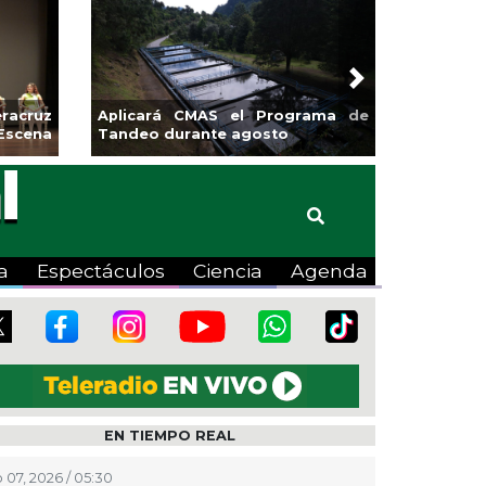
Next
sa la
Continúa Coatza Vive el Verano
Coyote
2026 con cine, actividades
lúdicas y expo
a
Espectáculos
Ciencia
Agenda
EN TIEMPO REAL
 07, 2026 / 05:30