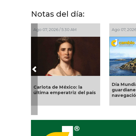
Notas del día:
Ago 06, 2026 / 11:15 PM
Ago 06, 2026
Previous
¡Tetracampeonas! México
Habitant
gana oro en
tiran bard
Centroamericanos tras
exigen ob
épica victoria en penales
pavimenta
sobre Colombia