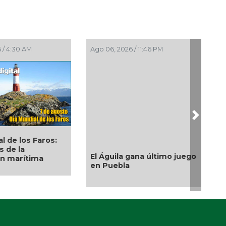
 / 10:53 PM
Ago 06, 2026 / 10:43 PM
Next
es de Chocaman
Después de años de
as de parque;
espera, La Gloria avanza;
ras de
Medellín de Bravo
ción y drenaje
transforma sus caminos
con resultados