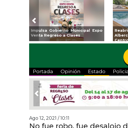
Previous
Guarniciones y banquetas para la
Empr
colonia El Mango en Pánuco
exp
Bicent
Portada
Opinión
Estado
Polici
Previous
Ago 12, 2021 / 10:11
No fue robo, fue desalojo 