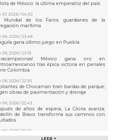
lota de México: la última emperatriz del país
 07, 2026 / 04:30
a Mundial de los Faros: guardianes de la
vegación marítima
 06, 2026 / 23:46
Águila gana último juego en Puebla
 06, 2026 / 23:15
etracampeonas! México gana oro en
troamericanos tras épica victoria en penales
bre Colombia
 06, 2026 / 22:53
itantes de Chocaman tiran bardas de parque;
gen obras de pavimentación y drenaje
 06, 2026 / 22:43
spués de años de espera, La Gloria avanza;
dellín de Bravo transforma sus caminos con
ultados
 06, 2026 / 18:01
n transmisión especial y emotivo convivio
LEER +