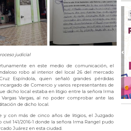
tel
Ago
Inv
Tem
Ago
Go
crí
inf
oceso judicial
Pre
Ago
Des
ortunamente en este medio de comunicación, el
pre
daloso robo al interior del local 26 del mercado
ruz Espíndola, quien señaló grandes pérdidas
Ago
encargado de Comercio y varios representantes de
AD
gra
 dicho local estaba en litigio entre la señora Irma
el Vargas Vargas, al no poder comprobar ante las
Ago
tación de dicho local.
Gar
col
e y con más de cinco años de litigios, el Juzgado
o civil 141/2016-1 donde la señora Irma Rangel pudo
rcado Juárez en esta ciudad.