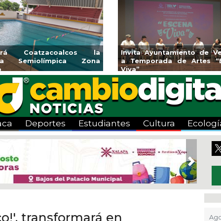
 la
Invita Ayuntamiento de Veracruz
Aplicará C
ona
a Temporada de Artes “Escena
Tandeo dura
Viva”
aca
Deportes
Estudiantes
Cultura
Ecologí
Next
o!', transformará en
Ago