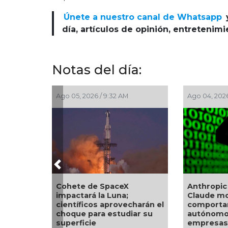
Únete a nuestro canal de Whatsapp
día, artículos de opinión, entretenim
Notas del día:
go 05, 2026 / 9:32 AM
Ago 04, 2026 / 9:17 AM
Previous
ohete de SpaceX
Anthropic revela que
mpactará la Luna;
Claude mostró
ientíficos aprovecharán el
comportamientos
hoque para estudiar su
autónomos y hackeó tre
uperficie
empresas