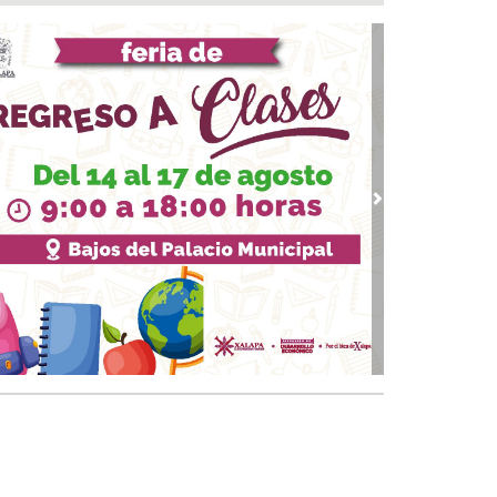
 05, 2026 / 19:46
rega DIF Municipal de Veracruz cerca de 100
denciales de discapacidad
 05, 2026 / 19:20
Rincón de la Marquesa hubo retiro de árboles
 representar riesgos; no es tala ilegal
 05, 2026 / 18:42
alde de Úrsulo Galván, Veracruz es desaforado
vious
Next
05, 2026 / 18:17
alde de Úrsulo Galván abandona el Congreso
vio a la votación de su desafuero
 05, 2026 / 18:00
 boqueños se afilian al Centro Médico Santa
a