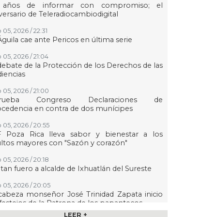
 años de informar con compromiso; el
versario de Teleradiocambiodigital
 05, 2026 / 22:31
Águila cae ante Pericos en última serie
 05, 2026 / 21:04
debate de la Protección de los Derechos de las
iencias
 05, 2026 / 21:00
rueba Congreso Declaraciones de
cedencia en contra de dos munícipes
 05, 2026 / 20:55
F Poza Rica lleva sabor y bienestar a los
ltos mayores con "Sazón y corazón"
 05, 2026 / 20:18
tan fuero a alcalde de Ixhuatlán del Sureste
 05, 2026 / 20:05
abeza monseñor José Trinidad Zapata inicio
festejos de la Patrona de los papantecos
LEER +