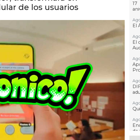
17
lular de los usuarios
ani
Ago
El 
Ago
El 
Aud
Ago
Ap
Pro
Ago
DI
adu
Ago
Qui
Ago
Enc
de 