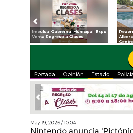
Previous
obierno Municipal Expo
Reabrirá Coatzacoalcos
reso a Clases
Alberca Semiolímpica Z
Centro
Portada
Opinión
Estado
Polici
Previous
May 19, 2026 / 10:04
Nintendo anuncia 'Pictónic