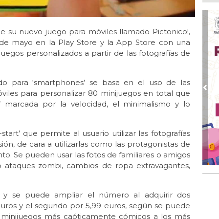
Ago
Ent
cre
e su nuevo juego para móviles llamado Pictonico!,
Ago
 de mayo en la Play Store y la App Store con una
En 
uegos personalizados a partir de las fotografías de
por
Ago
Alc
o para ‘smartphones’ se basa en el uso de las
Pre
óviles para personalizar 80 minijuegos en total que
Ago 
’ marcada por la velocidad, el minimalismo y lo
Alc
pre
start’ que permite al usuario utilizar las fotografías
Ago
Más
ión, de cara a utilizarlas como las protagonistas de
An
to. Se pueden usar las fotos de familiares o amigos
mo ataques zombi, cambios de ropa extravagantes,
s y se puede ampliar el número al adquirir dos
euros y el segundo por 5,99 euros, según se puede
os minijuegos más caóticamente cómicos a los más