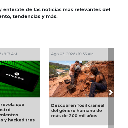
y entérate de las noticias más relevantes del
iento, tendencias y más.
Ago 03, 2026 / 10:53 AM
Jul 30, 2026 / 10:25 AM
Next
SecureDNA: el sist
Descubren fósil craneal
que busca frenar la
del género humano de
próxima pandemia a
más de 200 mil años
s
de ser fabricada