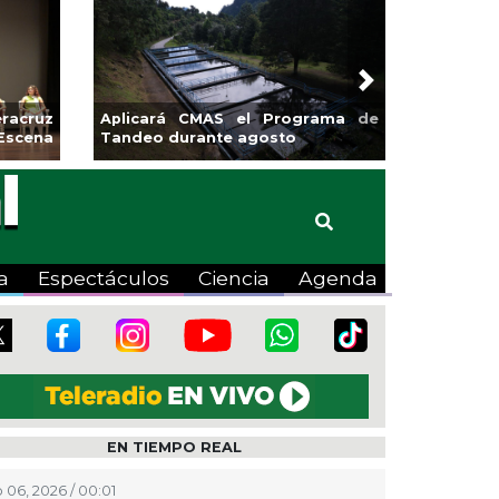
Next
MAS el Programa de
Guarniciones y banquetas para la
nte agosto
colonia El Mango en Pánuco
a
Espectáculos
Ciencia
Agenda
EN TIEMPO REAL
 06, 2026 / 00:01