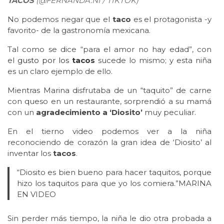
TACOS
(@FERNANDA.NI / TIKTOK)
No podemos negar que el
taco
es el protagonista -y
favorito- de la gastronomía mexicana.
Tal como se dice “para el amor no hay edad”, con
el
gusto por los
tacos
sucede lo mismo; y esta niña
es un claro ejemplo de ello.
Mientras Marina disfrutaba de un “taquito” de carne
con queso en un restaurante, sorprendió a su mamá
con un
agradecimiento a ‘Diosito’
muy peculiar.
En el tierno video podemos ver a la niña
reconociendo de corazón la gran idea de ‘Diosito’ al
inventar los
tacos
.
“Diosito es bien bueno para hacer taquitos, porque
hizo los taquitos para que yo los comiera.”MARINA
EN VIDEO
Sin perder más tiempo, la niña le dio otra probada a