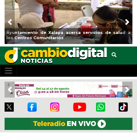
Previous
Nex
 a
Municipio arrancará primera etapa de rehabilitación en
el boulevard 5 de febrero
Previous
Nex