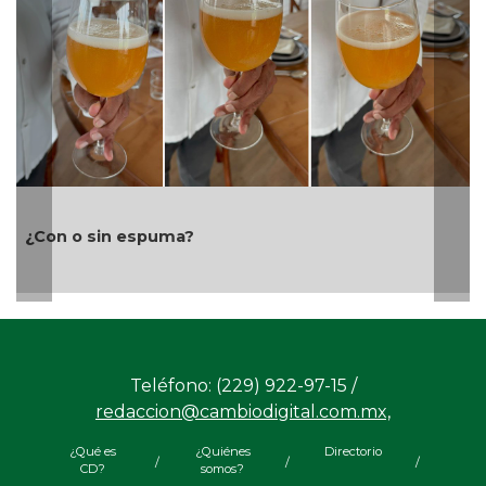
Ayuntamiento e ICATVER fortalecen capacitación
laboral en beneficio de las y los sanandrescanos
Teléfono: (229) 922-97-15 /
redaccion@cambiodigital.com.mx,
¿Qué es
¿Quiénes
Directorio
/
/
/
CD?
somos?