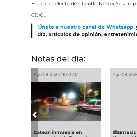
El alcalde electo de Chontla, Néstor Sosa rep
CD/GL
Únete a nuestro canal de Whatsapp
día, artículos de opinión, entretenim
Notas del día:
Ago 08, 2026 / 7:20 AM
Ago 08, 2026
Previous
6 reveladoras frases sobre
🎉🎂👏 San