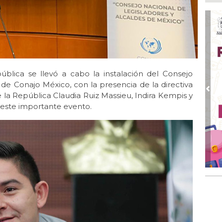
Ma
Ago
En 
20 
Ago
San
blica se llevó a cabo la instalación del Consejo
de 
de Conajo México, con la presencia de la directiva
Ago
Pre
e la República Claudia Ruiz Massieu, Indira Kempis y
Al
 este importante evento.
Bug
Ago
Má
ope
del