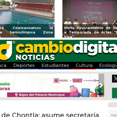
endedores de Xalapa
Coatzacoalcos impul
onen en Mercadito
halterofilia con la Copa 
enario
2026
aca
Deportes
Estudiantes
Cultura
Ecologí
Next
o de Chontla: asume secretaría
Ago