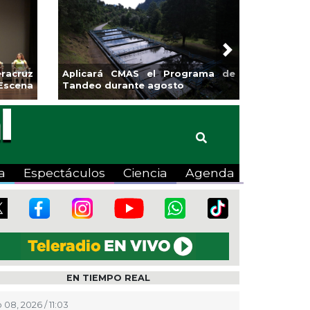
Next
sa la
Continúa Coatza Vive el Verano
Coyote
2026 con cine, actividades
lúdicas y expo
a
Espectáculos
Ciencia
Agenda
EN TIEMPO REAL
 08, 2026 / 11:03