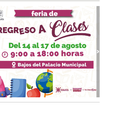
r 2026
 07, 2026 / 23:36
marcha trabajos de rehabilitación en avenida
de Noviembre; habrá reducción a un carril
 07, 2026 / 22:31
 Andrés Tuxtla alista su Festival Internacional
Globos de Papel
 07, 2026 / 20:42
vious
Next
calde Samuel Acosta inaugura la calle
ambilias en El Tejar
 07, 2026 / 19:00
s de 120 elementos de seguridad refuerzan
rativos vs rodadas de motociclistas en Boca
 Río