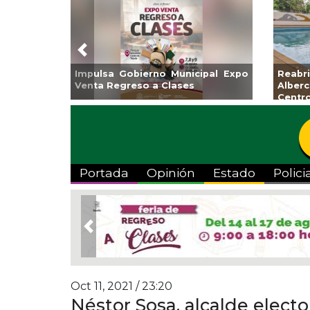
Previous
Guarniciones y banquetas para la
Empr
colonia El Mango en Pánuco
exp
Bicent
Portada
Opinión
Estado
Polici
Previous
Oct 11, 2021 / 23:20
Néstor Sosa, alcalde elect