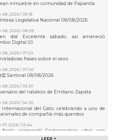
tean inmueble en comunidad de Papantla
 08, 2026 / 09:18
íntesis Legislativa Nacional 08/08/2026
 08, 2026 / 08:09
uen día! Excelente sábado, así amaneció
bio Digital 👍🏻
 08, 2026 / 07:20
eveladoras frases sobre el sexo
 08, 2026 / 07:00
👏 Santoral 08/08/2026
 08, 2026 / 05:30
versario del natalicio de Emiliano Zapata
 08, 2026 / 04:30
 Internacional del Gato: celebrando a uno de
 animales de compañía más queridos
 07, 2026 / 23:44
a fiesta comenzó! Coatzacoalcos vibra con
uel Turizo y Nicho Hinojosa en el Festival del
LEER +