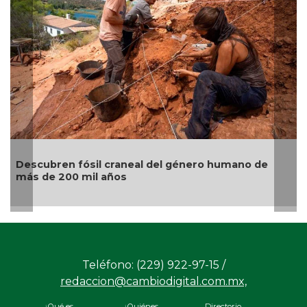
Descubren fósil craneal del género humano de
más de 200 mil años
Teléfono: (229) 922-97-15 /
redaccion@cambiodigital.com.mx,
¿Qué es
¿Quiénes
Directorio