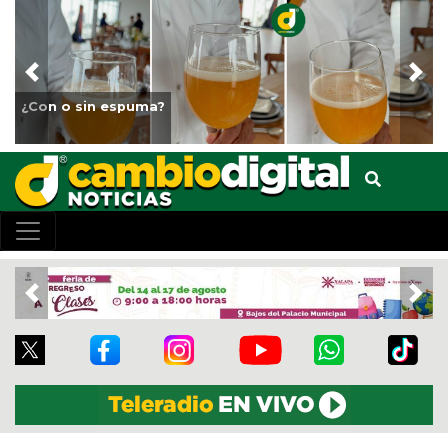
Previous
Nex
¿Con o sin espuma?
Previous
Nex