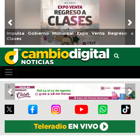
Previous
Nex
sa Gobierno Municipal Expo Venta Regreso a
Reabrirá 
s
Centro
Previous
Nex