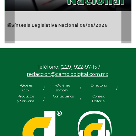
tesis Legislativa Nacional 08/08/2026
🎉🎂👏 Sa
Teléfono: (229) 922-97-15 /
redaccion@cambiodigital.com.mx,
¿Qué es
¿Quiénes
Directorio
/
/
/
CD?
somos?
Productos
Contáctanos
Consejo
/
/
y Servicios
Editorial