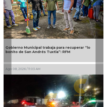
rno Municipal trabaja para recuperar “lo
o de San Andrés Tuxtla”: RFM
¡Buen día
Digital 👍🏻
, 2026 / 11:03 AM
Ago 08, 202