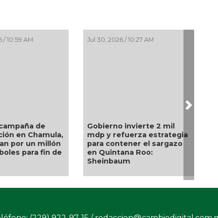
 / 9:46 AM
Jul 27, 2026 / 9:08 AM
Next
Playas del Día D, en
n Puebla por alza
Francia, y el monte
 de personas
Olimpo, en Grecia, a lista
s de miasis
del patrimonio de la
Unesco
léfono: (229) 922-97-15 /
redaccion@cambiodigital.com.