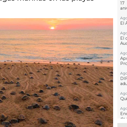
17
ani
Ago
El 
Ago
El 
Aud
Ago
Ap
Pro
Ago
DI
adu
Ago
Qui
Ago
Enc
de 