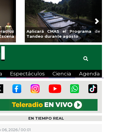
Next
sa la
Continúa Coatza Vive el Verano
Coyote
2026 con cine, actividades
lúdicas y expo
a
Espectáculos
Ciencia
Agenda
EN TIEMPO REAL
 06, 2026 / 00:01