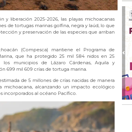
Ago
Ent
cre
ón y liberación 2025-2026, las playas michoacanas
Ago
es de tortugas marinas golfina, negra y laúd, lo que
En 
tección y preservación de las especies que arriban
por
Ago
Alc
choacán (Compesca) mantiene el Programa de
Pre
Marina, que ha protegido 25 mil 584 nidos en 25
Ago 
 los municipios de Lázaro Cárdenas, Aquila y
Alc
ón 699 mil 609 crías de tortuga marina.
pre
 estimada de 5 millones de crías nacidas de manera
Ago
Más
sta michoacana, alcanzando un impacto ecológico
An
os incorporados al océano Pacífico.