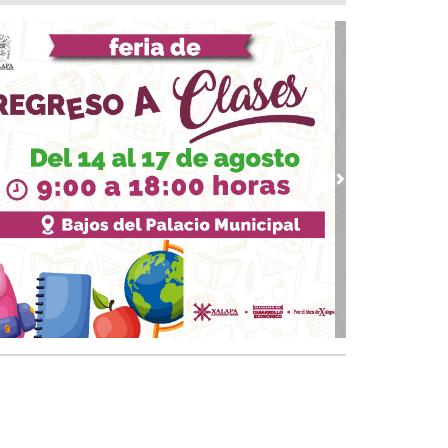
 05, 2026 / 19:46
rega DIF Municipal de Veracruz cerca de 100
denciales de discapacidad
 05, 2026 / 19:20
Rincón de la Marquesa hubo retiro de árboles
 representar riesgos; no es tala ilegal
 05, 2026 / 18:42
alde de Úrsulo Galván, Veracruz es desaforado
vious
Next
05, 2026 / 18:17
alde de Úrsulo Galván abandona el Congreso
vio a la votación de su desafuero
 05, 2026 / 18:00
 boqueños se afilian al Centro Médico Santa
a