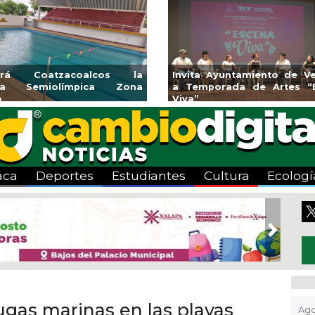
endedores de Xalapa
Coatzacoalcos impul
onen en Mercadito
halterofilia con la Copa 
enario
2026
aca
Deportes
Estudiantes
Cultura
Ecologí
Next
ugas marinas en las playas
Ago