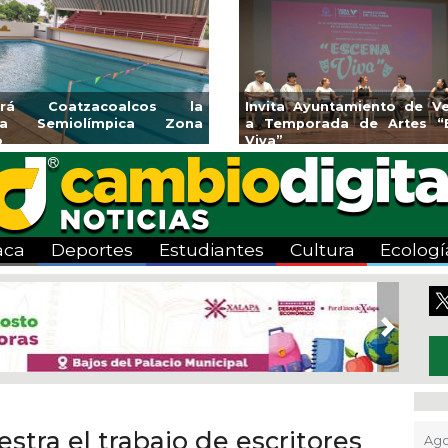
 la
Invita Ayuntamiento de Veracruz
Aplicará C
ona
a Temporada de Artes “Escena
Tandeo dura
Viva”
aca
Deportes
Estudiantes
Cultura
Ecologí
Next
tra el trabajo de escritores
Ago