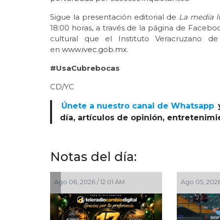
Sigue la presentación editorial de
La media l
18:00 horas, a través de la página de Face
cultural que el Instituto Veracruzano 
en
www.ivec.gob.mx
.
#UsaCubrebocas
CD/YC
Únete a nuestro canal de Whatsapp
día, artículos de opinión, entretenim
Notas del día:
go 06, 2026 / 12:01 AM
Ago 05, 2026 / 10:31 PM