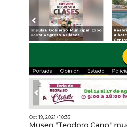
Previous
obierno Municipal Expo
Reabrirá Coatzacoalcos
reso a Clases
Alberca Semiolímpica Z
Centro
Portada
Opinión
Estado
Polici
Previous
Oct 19, 2021 / 10:35
Museo "Teodoro Cano" mues