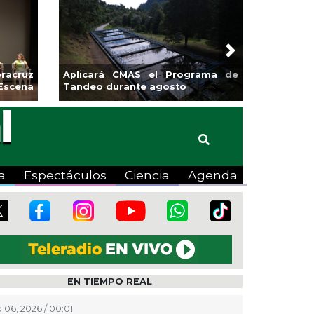
Next
MAS el Programa de
Guarniciones y banquetas para la
nte agosto
colonia El Mango en Pánuco
a
Espectáculos
Ciencia
Agenda
EN TIEMPO REAL
 06, 2026 / 00:01