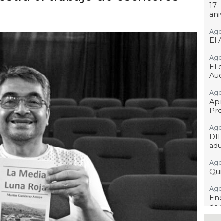
17
ani
Ago
El 
Ago
El 
Aud
Ago
Ap
Pro
Ago
DI
adu
Ago
Qui
Ago
Enc
de 