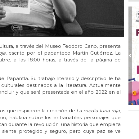
Ago
Ent
cre
Ago
En 
por
 Cultura, a través del Museo Teodoro Cano, presenta
Ago
Alc
oja
, escrito por el papanteco Martín Gutiérrez. La
Pre
tubre, a las 18:00 horas, a través de la página de
Ago 
Alc
pre
 Papantla. Su trabajo literario y descriptivo le ha
Ago
culturales destinados a la literatura. Actualmente
Más
ncluir y que será presentada en el año 2022 en el
An
vos que inspiraron la creación de
La media luna roja
,
smo, hablará sobre los entrañables personajes que
ntan durante la revolución; una historia que empieza
 siente protegido y seguro, pero cuya paz se ve