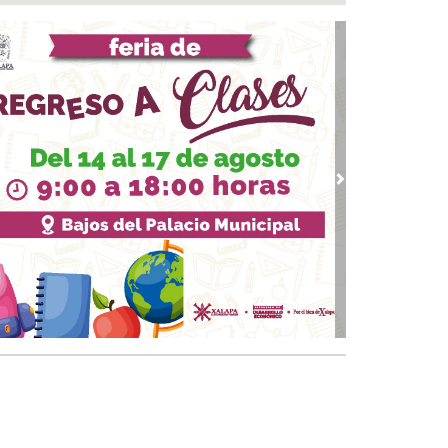
 05, 2026 / 19:46
rega DIF Municipal de Veracruz cerca de 100
denciales de discapacidad
 05, 2026 / 19:20
Rincón de la Marquesa hubo retiro de árboles
 representar riesgos; no es tala ilegal
 05, 2026 / 18:42
alde de Úrsulo Galván, Veracruz es desaforado
vious
Next
05, 2026 / 18:17
alde de Úrsulo Galván abandona el Congreso
vio a la votación de su desafuero
 05, 2026 / 18:00
 boqueños se afilian al Centro Médico Santa
a