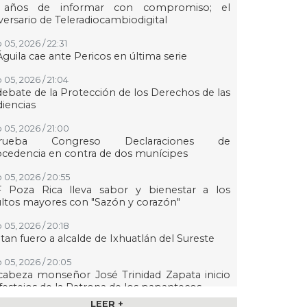
 años de informar con compromiso; el
versario de Teleradiocambiodigital
 05, 2026 / 22:31
Águila cae ante Pericos en última serie
 05, 2026 / 21:04
debate de la Protección de los Derechos de las
iencias
 05, 2026 / 21:00
rueba Congreso Declaraciones de
cedencia en contra de dos munícipes
 05, 2026 / 20:55
F Poza Rica lleva sabor y bienestar a los
ltos mayores con "Sazón y corazón"
 05, 2026 / 20:18
tan fuero a alcalde de Ixhuatlán del Sureste
 05, 2026 / 20:05
abeza monseñor José Trinidad Zapata inicio
festejos de la Patrona de los papantecos
LEER +