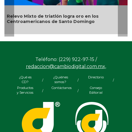
México d
o Mixto de triatlón logra oro en los
medallas 
roamericanos de Santo Domingo
Teléfono: (229) 922-97-15 /
redaccion@cambiodigital.com.mx,
¿Qué es
¿Quiénes
Directorio
/
/
/
CD?
somos?
Productos
Contáctanos
Consejo
/
/
y Servicios
Editorial