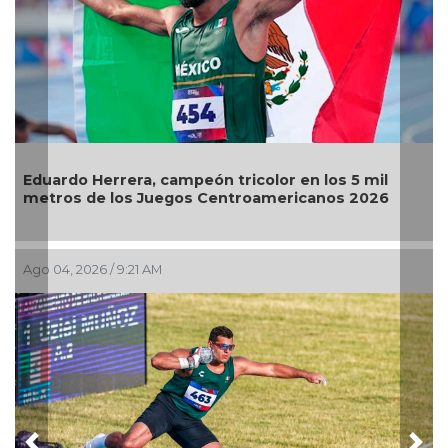
do Herrera, campeón tricolor en los 5 mil
El Águila
s de los Juegos Centroamericanos 2026
Jul 30, 2026
, 2026 / 9:21 AM