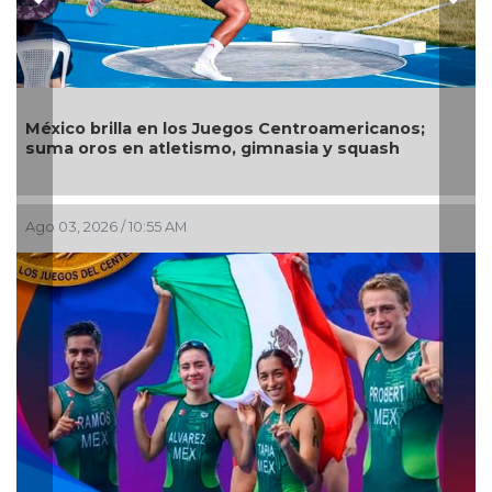
Previous
Nex
Alejandra
o brilla en los Juegos Centroamericanos;
arqueros
oros en atletismo, gimnasia y squash
Jul 29, 2026
, 2026 / 10:55 AM