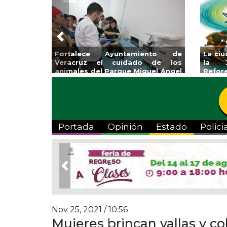
Previous
yuntamiento de
La ciudad de Veracruz se suma a
 cuidado de los
la Jornada Nacional de
arque Miguel Ángel
Reforestación 2026
Portada
Opinión
Estado
Polici
Previous
Nov 25, 2021 / 10:56
Mujeres brincan vallas y co