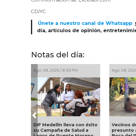
CD/YC
Únete a nuestro canal de Whatsapp
día, artículos de opinión, entretenim
Notas del día:
Ago 08, 2026 / 8:36 PM
Ago 08, 2026 / 7:06 PM
Previous
Vecinos detienen a
DIF Medellín lleva con éxito
presunto acosador en
su Campaña de Salud a
Boca del Río
Lagos de Puente Moreno