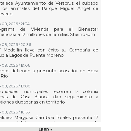
talece Ayuntamiento de Veracruz el cuidado
 los animales del Parque Miguel Ángel de
evedo
 08, 2026 / 21:34
ograma de Vivienda para el Bienestar
eficiará a 12 millones de familias: Sheinbaum
 08, 2026 / 20:36
F Medellín lleva con éxito su Campaña de
lud a Lagos de Puente Moreno
 08, 2026 / 19:06
cinos detienen a presunto acosador en Boca
 Río
 08, 2026 / 19:00
toridades municipales recorren la colonia
mas de Casa Blanca; dan seguimiento a
tiones ciudadanas en territorio
 08, 2026 / 18:55
aldesa Maryjose Gamboa Torales presenta 17
evos módulos comerciales para mejorar la
gen de las playas e impulsar la economía de
LEER +