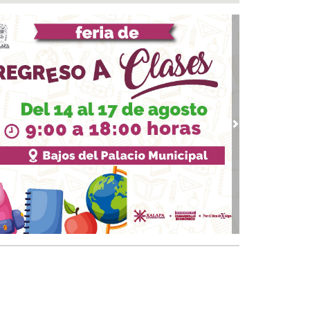
a del Río
 08, 2026 / 16:53
calizan una cartulina con mensajes
nazantes en Papantla!!!
 08, 2026 / 16:45
 ciudad de Veracruz se suma a la Jornada
ional de Reforestación 2026
 08, 2026 / 16:34
vious
Next
on o sin espuma?
 08, 2026 / 16:33
trol y confianza:la prueba de la seguridad
 08, 2026 / 15:34
sguarda Ayuntamiento de Veracruz a canino
situación de riesgo en zona norte de la ciudad
 08, 2026 / 15:10
veza: cinco siglos de historia en nuestro país