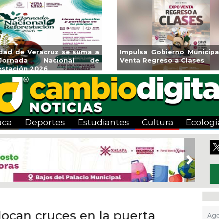
Impulsa Gobierno Municipal Expo
Reabrirá Coat
Venta Regreso a Clases
Alberca Semio
Centro
aca
Deportes
Estudiantes
Cultura
Ecologí
Next
locan cruces en la puerta
Ago