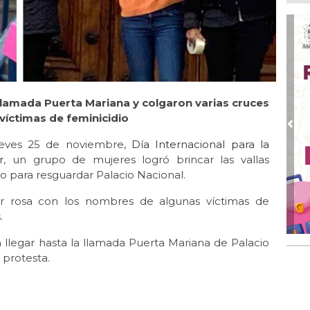
Boc
Ago
Lo
ame
Ago
La
 llamada Puerta Mariana y colgaron varias cruces
Nac
víctimas de feminicidio
Ago
Pre
¿C
ueves 25 de noviembre,
Día Internacional para la
r
, un grupo de mujeres logró brincar las vallas
Ago
o para resguardar Palacio Nacional.
Con
or rosa con los nombres de algunas víctimas de
Ago
Re
s.
en 
on llegar hasta la llamada Puerta Mariana de Palacio
Ago
 protesta.
Cer