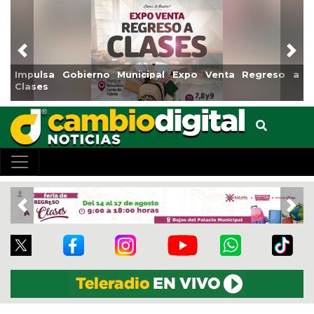
Previous
Nex
sa Gobierno Municipal Expo Venta Regreso a
Reabrirá 
s
Centro
Previous
Nex