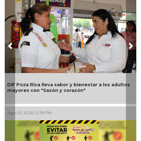
Previous
Nex
Una silla
oza Rica lleva sabor y bienestar a los adultos
Alondra: 
es con "Sazón y corazón"
petición 
, 2026 / 2:59 PM
Ago 05, 202