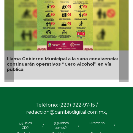
 Gobierno Municipal a la sana convivencia:
Nueva ofe
nuarán operativos “Cero Alcohol” en vía
competiti
ca
Teléfono: (229) 922-97-15 /
redaccion@cambiodigital.com.mx,
¿Qué es
¿Quiénes
Directorio
/
/
/
CD?
somos?