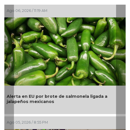
 2026 / 11:19 AM
Ago 05, 202
a en EU por brote de salmonela ligada a
La UNAM a
eños mexicanos
pesos a T
, 2026 / 8:55 PM
Ago 05, 202