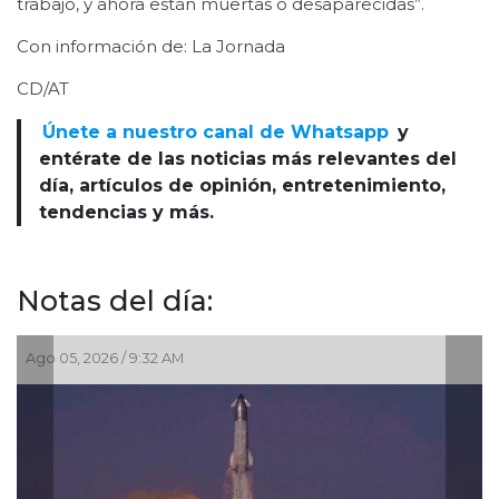
trabajo, y ahora están muertas o desaparecidas”.
Con información de: La Jornada
CD/AT
Únete a nuestro canal de Whatsapp
y
entérate de las noticias más relevantes del
día, artículos de opinión, entretenimiento,
tendencias y más.
Notas del día:
 05, 2026 / 9:32 AM
Jul 30, 