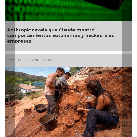
thropic revela que Claude mostró
Revela
mportamientos autónomos y hackeó tres
causa
mpresas
 03, 2026 / 10:53 AM
Jul 28, 