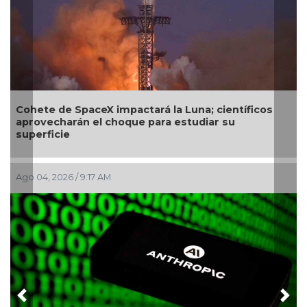
hete de SpaceX impactará la Luna; científicos
Secure
rovecharán el choque para estudiar su
próxi
perficie
 04, 2026 / 9:17 AM
Jul 29, 
Previous
Nex