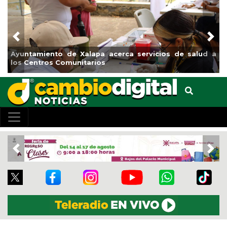
Previous
Nex
untamiento de Xalapa acerca servicios de salud a
Munici
s Centros Comunitarios
el bou
Previous
Nex