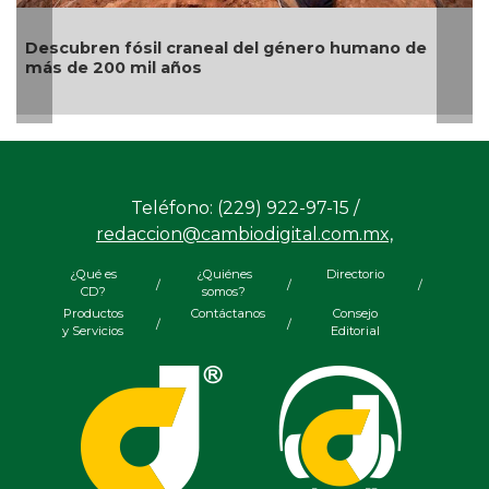
scubren fósil craneal del género humano de
Gatos 
s de 200 mil años
origen
Teléfono: (229) 922-97-15 /
redaccion@cambiodigital.com.mx,
¿Qué es
¿Quiénes
Directorio
/
/
/
CD?
somos?
Productos
Contáctanos
Consejo
/
/
y Servicios
Editorial