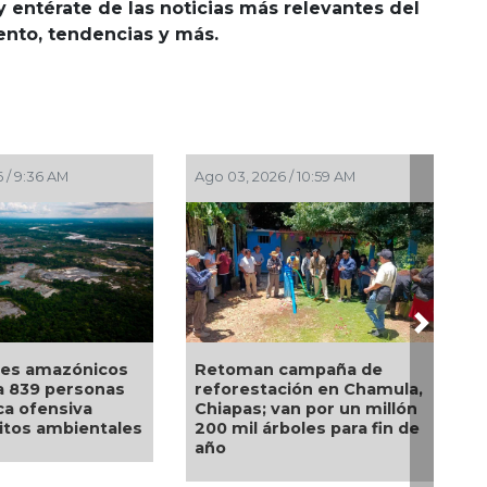
y entérate de las noticias más relevantes del
iento, tendencias y más.
/ 9:57 AM
Jul 28, 2026 / 9:46 AM
Next
 Apapacho, con
Alertan en Puebla por alza
de servicio,
en casos de personas
actividades
infectadas de miasis
a violencia en la
azatlán