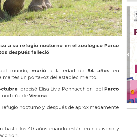
tel
Ago
Inv
Tem
Ago
Go
so a su refugio nocturno en el zoológico Parco
crí
inf
tos después falleció
Pre
Ago
Des
el mundo,
murió
a la edad de
54 años
en
pre
te martes un portavoz del establecimiento.
Ago
octubre
, precisó Elisa Livia Pennacchioni del
Parco
AD
gra
d norteña de
Verona
.
Ago
u refugio nocturno y, después de aproximadamente
Gar
col
n hasta los 40 años cuando están en cautiverio y
acchioni.