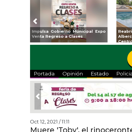
Previous
Guarniciones y banquetas para la
Empr
colonia El Mango en Pánuco
exp
Bicent
Portada
Opinión
Estado
Polici
Previous
Oct 12, 2021 / 11:11
Muere 'Toby', el rinoceron