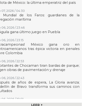
lota de México: la última emperatriz del país
 07, 2026 / 04:30
a Mundial de los Faros: guardianes de la
vegación marítima
 06, 2026 / 23:46
Águila gana último juego en Puebla
 06, 2026 / 23:15
etracampeonas! México gana oro en
troamericanos tras épica victoria en penales
bre Colombia
 06, 2026 / 22:53
itantes de Chocaman tiran bardas de parque;
gen obras de pavimentación y drenaje
 06, 2026 / 22:43
spués de años de espera, La Gloria avanza;
dellín de Bravo transforma sus caminos con
ultados
 06, 2026 / 18:01
n transmisión especial y emotivo convivio
LEER +