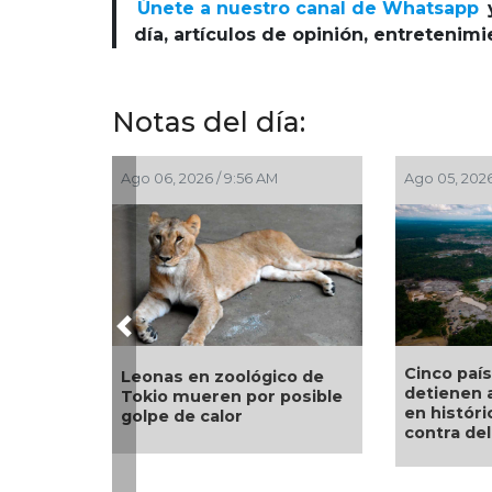
Únete a nuestro canal de Whatsapp
día, artículos de opinión, entretenim
Notas del día:
Jul 30, 2026 / 10:27 AM
Jul 29, 2026 
Previous
Gobierno invierte 2 mil
Santuario
mdp y refuerza estrategia
diez años 
para contener el sargazo
suspende 
en Quintana Roo:
debido a l
Sheinbaum
zona de M