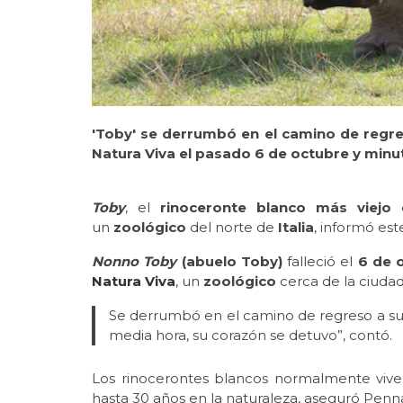
'Toby' se derrumbó en el camino de regre
Natura Viva el pasado 6 de octubre y minu
Toby
, el
rinoceronte blanco más viejo
d
un
zoológico
del norte de
Italia
, informó es
Nonno Toby
(abuelo Toby)
falleció el
6 de 
Natura Viva
, un
zoológico
cerca de la ciuda
Se derrumbó en el camino de regreso a s
media hora, su corazón se detuvo”, contó.
Los rinocerontes blancos normalmente vive
hasta 30 años en la naturaleza, aseguró Penn