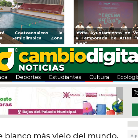
endedores de Xalapa
Coatzacoalcos impul
onen en Mercadito
halterofilia con la Copa 
enario
2026
aca
Deportes
Estudiantes
Cultura
Ecologí
Next
te blanco más viejo del mundo,
Ago