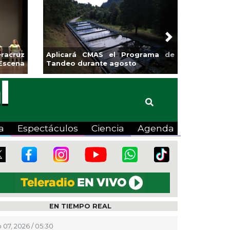
Next
sa la
Continúa Coatza Vive el Verano
Coyote
2026 con cine, actividades
lúdicas y expo
a
Espectáculos
Ciencia
Agenda
EN TIEMPO REAL
 07, 2026 / 05:30