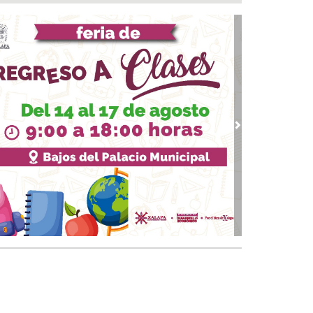
eradiocambiodigital festeja 17 años
 06, 2026 / 18:00
ita Ayuntamiento de Veracruz a disfrutar la
porada de Artes Veracruz “Escena Viva”
 06, 2026 / 16:56
bierno de Boca del Río identifica puntos
ticos, exige a CAB soluciones definitivas a la
raestructura hidráulica
vious
Next
 06, 2026 / 15:53
file de estrellas durante la alfombra roja en el
-estreno de “Loco México Mágico”
 06, 2026 / 15:09
EEM Latina 2026 reunirá en Veracruz a los
ndes protagonistas del espectáculo mexicano
 06, 2026 / 14:52
antiza Rosa María patrimonio de familias en
onias de Veracruz con entrega de escrituras