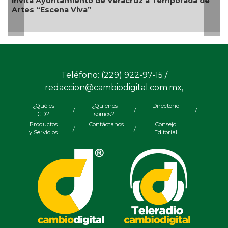
 Ayuntamiento de Veracruz a Temporada de
Escena Viva”
Emprendedo
Bicentenar
Teléfono: (229) 922-97-15 /
redaccion@cambiodigital.com.mx,
¿Qué es
¿Quiénes
Directorio
/
/
/
CD?
somos?
Productos
Contáctanos
Consejo
/
/
y Servicios
Editorial