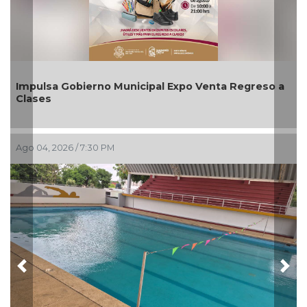
a Gobierno Municipal Expo Venta Regreso a
Aplicará C
agosto
2026 / 7:30 PM
Ago 03, 2026 
Previous
Nex