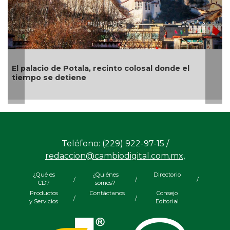
al donde el
“El arte es como una tablita de salva
el pintor veracruzano Nahúm B. Zenil
Teléfono: (229) 922-97-15 /
redaccion@cambiodigital.com.mx,
¿Qué es
¿Quiénes
Directorio
/
/
/
CD?
somos?
Productos
Contáctanos
Consejo
/
/
y Servicios
Editorial