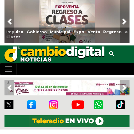
Previous
Nex
o Venta Regreso a
Reabrirá Coatzacoalcos la Alberca Sem
Centro
Previous
Nex