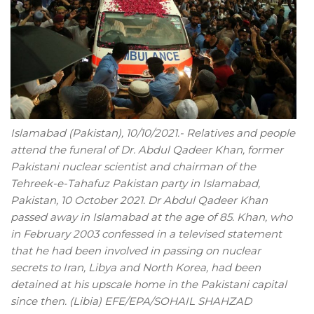
Islamabad (Pakistan), 10/10/2021.- Relatives and people
attend the funeral of Dr. Abdul Qadeer Khan, former
Pakistani nuclear scientist and chairman of the
Tehreek-e-Tahafuz Pakistan party in Islamabad,
Pakistan, 10 October 2021. Dr Abdul Qadeer Khan
passed away in Islamabad at the age of 85. Khan, who
in February 2003 confessed in a televised statement
that he had been involved in passing on nuclear
secrets to Iran, Libya and North Korea, had been
detained at his upscale home in the Pakistani capital
since then. (Libia) EFE/EPA/SOHAIL SHAHZAD