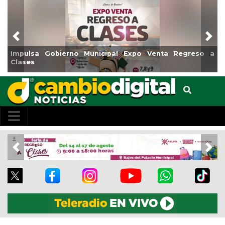
Previous
Nex
 a
Reabrirá Coatzacoalcos la Alberca Semiolímpica Zona
Centro
Previous
Nex