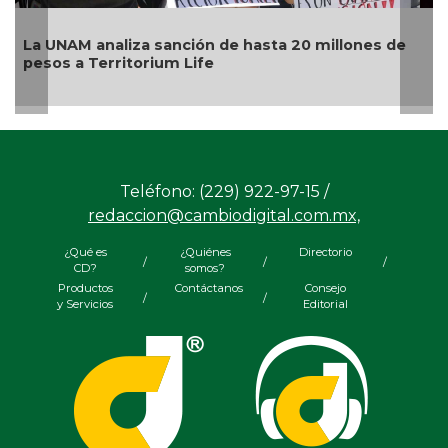
León, Oaxaca, Tijuana y Ciudad de México, sedes
del examen de control de la UNAM, del 12 al 19 de
agosto
Teléfono: (229) 922-97-15 /
redaccion@cambiodigital.com.mx,
¿Qué es
¿Quiénes
Directorio
/
/
/
CD?
somos?
Productos
Contáctanos
Consejo
/
/
y Servicios
Editorial