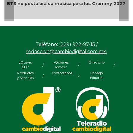
BTS no postulará su música para los Grammy 2027
Teléfono: (229) 922-97-15 /
redaccion@cambiodigital.com.mx,
¿Qué es
¿Quiénes
Directorio
/
/
/
CD?
somos?
Productos
Contáctanos
Consejo
/
/
y Servicios
Editorial