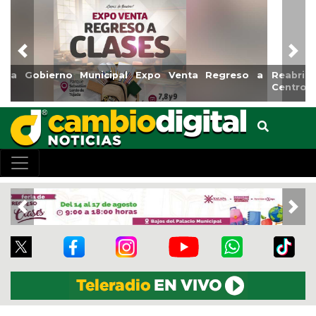
Previous
Nex
Reabrirá Coatzacoalcos la Alberca Semiolímpica Zona
Centro
Previous
Nex