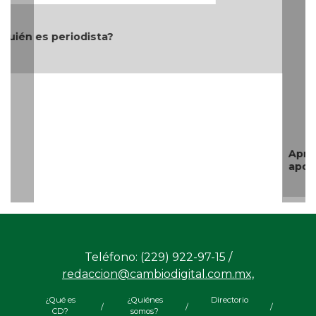
Aproveche estímulos fiscales; Gobierno Estatal lo
apoya
Teléfono: (229) 922-97-15 /
redaccion@cambiodigital.com.mx,
¿Qué es
¿Quiénes
Directorio
/
/
/
CD?
somos?
Productos
Contáctanos
Consejo
/
/
y Servicios
Editorial