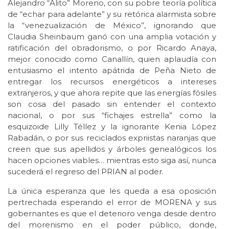
Alejandro “Alito” Moreno, con su pobre teoría política
de “echar para adelante” y su retórica alarmista sobre
la “venezualización de México”, ignorando que
Claudia Sheinbaum ganó con una amplia votación y
ratificación del obradorismo, o por Ricardo Anaya,
mejor conocido como Canallín, quien aplaudía con
entusiasmo el intento apátrida de Peña Nieto de
entregar los recursos energéticos a intereses
extranjeros, y que ahora repite que las energías fósiles
son cosa del pasado sin entender el contexto
nacional, o por sus “fichajes estrella” como la
esquizoide Lilly Téllez y la ignorante Kenia López
Rabadán, o por sus reciclados expriistas naranjas que
creen que sus apellidos y árboles genealógicos los
hacen opciones viables… mientras esto siga así, nunca
sucederá el regreso del PRIAN al poder.
La única esperanza que les queda a esa oposición
pertrechada esperando el error de MORENA y sus
gobernantes es que el deterioro venga desde dentro
del morenismo en el poder público, donde,