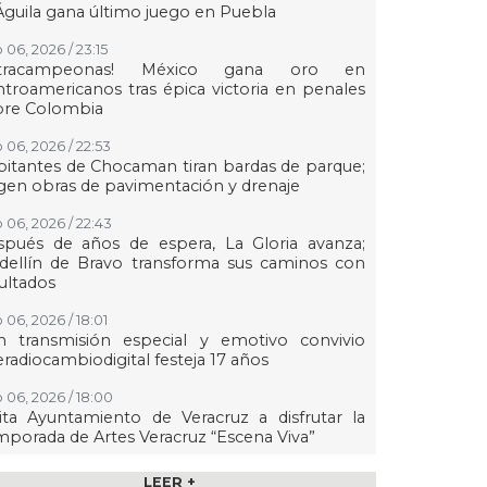
Águila gana último juego en Puebla
 06, 2026 / 23:15
etracampeonas! México gana oro en
troamericanos tras épica victoria en penales
bre Colombia
 06, 2026 / 22:53
itantes de Chocaman tiran bardas de parque;
gen obras de pavimentación y drenaje
 06, 2026 / 22:43
spués de años de espera, La Gloria avanza;
dellín de Bravo transforma sus caminos con
ultados
 06, 2026 / 18:01
n transmisión especial y emotivo convivio
eradiocambiodigital festeja 17 años
 06, 2026 / 18:00
ita Ayuntamiento de Veracruz a disfrutar la
porada de Artes Veracruz “Escena Viva”
 06, 2026 / 16:56
LEER +