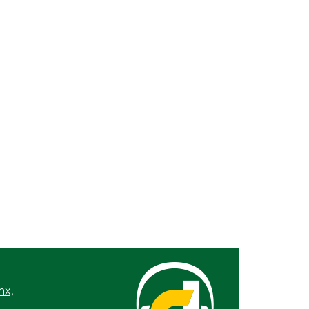
Ago 03, 2026 / 11:05 AM
Ariana Grande se alejará
á
de la vida pública al
terminar su gira
mx,