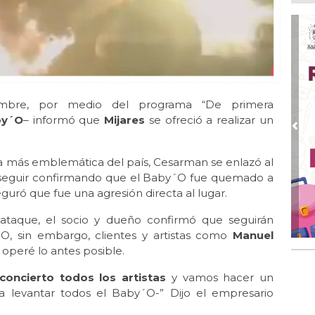
Go
crí
inf
Ago
Des
pre
embre, por medio del programa “De primera
Ago
AD
by´O
– informó que
Mijares
se ofreció a realizar un
gra
Pre
Ago
eca más emblemática del país, Cesarman se enlazó al
Gar
seguir confirmando que el Baby´O fue quemado a
col
guró que fue una agresión directa al lugar.
Ago
Nah
ataque, el socio y dueño confirmó que seguirán
par
´O, sin embargo, clientes y artistas como
Manuel
la 
 operé lo antes posible.
Ago
oncierto todos los artistas
y vamos hacer un
El 
a levantar todos el Baby´O-” Dijo el empresario
y s