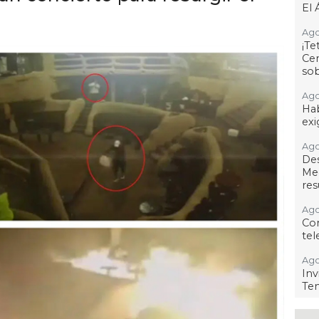
El 
Ago
¡T
Cen
so
Ago
Hab
exi
Ago
De
Me
res
Ago
Co
tel
Ago
Inv
Tem
Ago