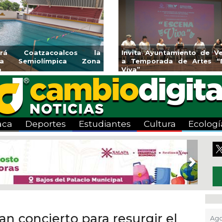
rama de
Guarniciones y banquetas para la
Emprend
colonia El Mango en Pánuco
expone
Bicentenari
aca
Deportes
Estudiantes
Cultura
Ecologí
Next
ían concierto para resurgir el
Ago