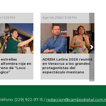
Ago 06, 2026 / 10:01 AM
Ago 05, 2026 / 9:40 AM
Next
Tras meses en cuidados
Melanie Martinez, la
intensivos; “la gente venía
cantante que presentar
a despedirse”, revela Phil
su gira Hades: The
Collins
Sacrifice en México
léfono: (229) 922-97-15 /
redaccion@cambiodigital.com.