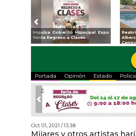
Previous
ta Ayuntamiento de Veracruz
Aplicará CMAS el Prog
mporada de Artes “Escena
Tandeo durante agosto
”
Portada
Opinión
Estado
Polici
Previous
Oct 01, 2021 / 13:38
Mijares y otros artistas har