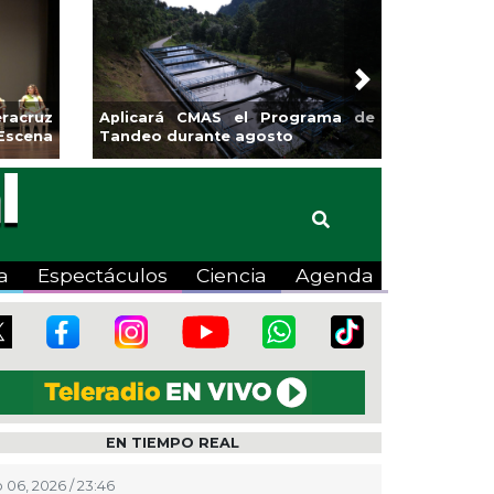
Next
edores de Xalapa
Coatzacoalcos impulsa l
n en Mercadito
halterofilia con la Copa Coyo
o
2026
a
Espectáculos
Ciencia
Agenda
EN TIEMPO REAL
 06, 2026 / 23:46