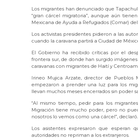
Los migrantes han denunciado que Tapachula
“gran cárcel migratoria”, aunque aún tiene
Mexicana de Ayuda a Refugiados (Comar) del
Los activistas presidentes pidieron a las auto
cuando la caravana partirá a Ciudad de Méxic
El Gobierno ha recibido críticas por el des
frontera sur, de donde han surgido imágene
caravanas con migrantes de Haití y Centroamé
Irineo Mujica Arzate, director de Pueblos 
empezaron a prender una luz para los migr
llevan muchos meses encerrados sin poder sal
“Al mismo tiempo, pedir para los migrante
Migración tiene mucho poder, pero no pue
nosotros lo vemos como una cárcel”, declaró.
Los asistentes expresaron que esperan qu
autoridades no repriman a los extranjeros.