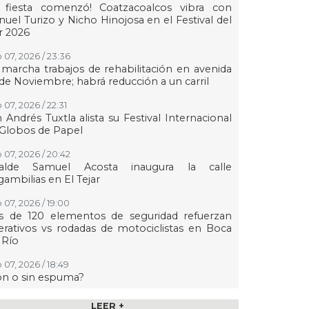
a fiesta comenzó! Coatzacoalcos vibra con
uel Turizo y Nicho Hinojosa en el Festival del
r 2026
 07, 2026 / 23:36
marcha trabajos de rehabilitación en avenida
de Noviembre; habrá reducción a un carril
 07, 2026 / 22:31
 Andrés Tuxtla alista su Festival Internacional
Globos de Papel
 07, 2026 / 20:42
calde Samuel Acosta inaugura la calle
ambilias en El Tejar
 07, 2026 / 19:00
s de 120 elementos de seguridad refuerzan
rativos vs rodadas de motociclistas en Boca
 Río
 07, 2026 / 18:49
on o sin espuma?
 07, 2026 / 18:20
LEER +