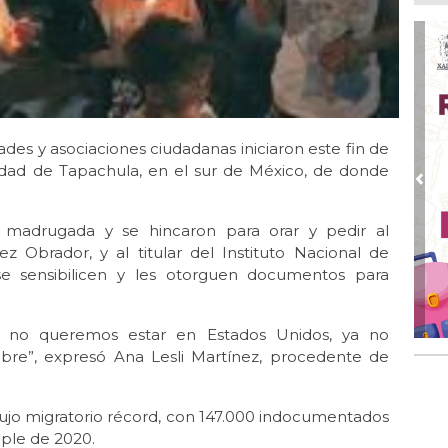
Pe
com
Ago
Mo
for
del
des y asociaciones ciudadanas iniciaron este fin de
Ago
Ayu
ciudad de Tapachula, en el sur de México, de donde
a l
Pre
Ago 
 madrugada y se hincaron para orar y pedir al
Ayu
 Obrador, y al titular del Instituto Nacional de
lab
se sensibilicen y les otorguen documentos para
Ago
Qui
d, no queremos estar en Estados Unidos, ya no
Ago
ibre”, expresó Ana Lesli Martínez, procedente de
Gen
Gob
flujo migratorio récord, con 147.000 indocumentados
iple de 2020.