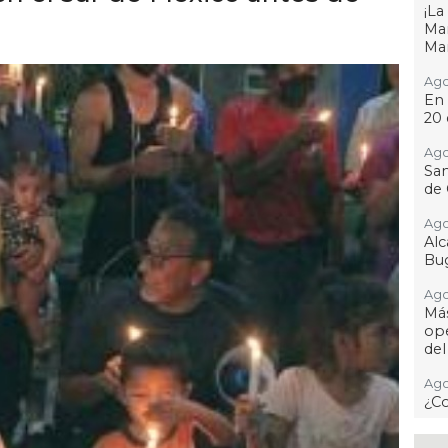
¡L
Man
Ma
Ago
En 
20 
Ago
San
de 
Ago
Al
Bug
Ago
Má
ope
del
Ago
¿C
Ago