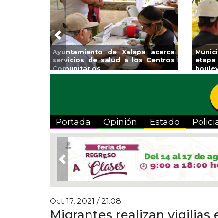
Previous
Reabrirá Coatzacoalcos la
Invita Ayuntamiento de 
Alberca Semiolímpica Zona
a Temporada de Artes 
Centro
Viva”
Portada
Opinión
Estado
Polici
Previous
Oct 17, 2021 / 21:08
Migrantes realizan vigilias