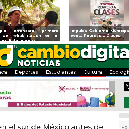
Veracruz
Aplicará CMAS el Programa de
Guarnic
“Escena
Tandeo durante agosto
colonia
aca
Deportes
Estudiantes
Cultura
Ecologí
Next
 en el sur de México antes de
Ago