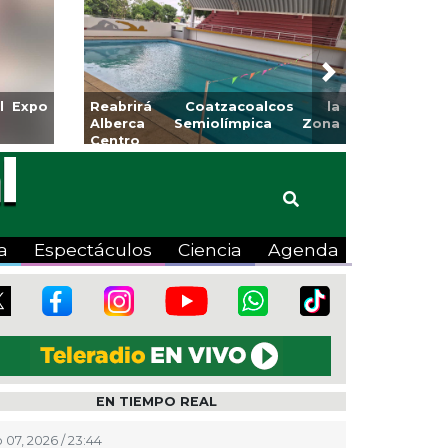
Next
iones y banquetas para la
Emprendedores de Xa
 El Mango en Pánuco
exponen en Merca
Bicentenario
a
Espectáculos
Ciencia
Agenda
EN TIEMPO REAL
 07, 2026 / 23:44