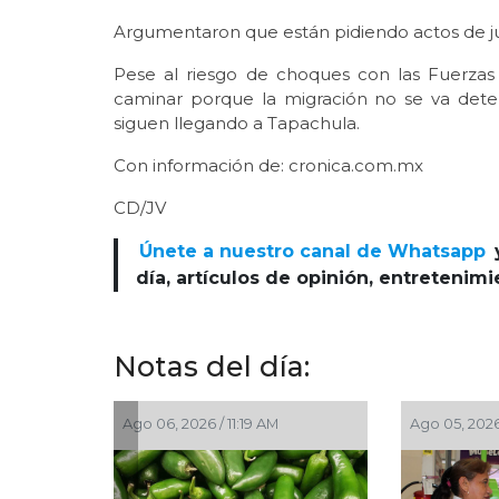
Argumentaron que están pidiendo actos de just
Pese al riesgo de choques con las Fuerzas
caminar porque la migración no se va dete
siguen llegando a Tapachula.
Con información de: cronica.com.mx
CD/JV
Únete a nuestro canal de Whatsapp
día, artículos de opinión, entretenim
Notas del día:
 05, 2026 / 2:59 PM
Ago 05, 2026 / 2:56 PM