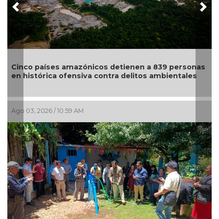
Previous
Nex
Santuar
co países amazónicos detienen a 839 personas
suspend
histórica ofensiva contra delitos ambientales
zona de
03, 2026 / 10:59 AM
Jul 28, 20