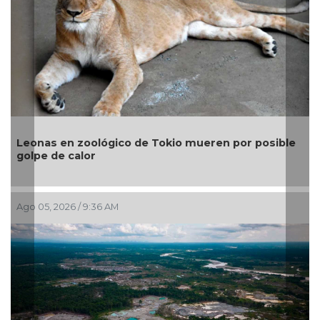
Gobiern
nas en zoológico de Tokio mueren por posible
para co
pe de calor
Sheinb
05, 2026 / 9:36 AM
Jul 29, 20