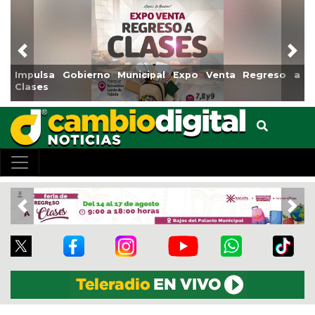
Previous
Nex
sa Gobierno Municipal Expo Venta Regreso a
Reabrirá 
s
Centro
Previous
Nex