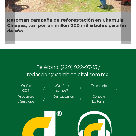
oman campaña de reforestación en Chamula,
Alertan
pas; van por un millón 200 mil árboles para fin
infecta
año
Teléfono: (229) 922-97-15 /
redaccion@cambiodigital.com.mx,
¿Qué es
¿Quiénes
Directorio
/
/
/
CD?
somos?
Productos
Contáctanos
Consejo
/
/
y Servicios
Editorial