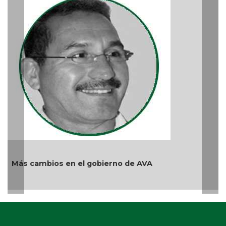
La devoción protege la doctrina y nos lleva a n
reprimir el amor a Dios
Ago 04, 2026 / 9:32 AM