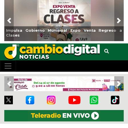
Previous
Nex
egreso a
Reabrirá Coatzacoalcos la Alberca Semiolímpica
Centro
Previous
Nex