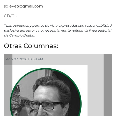
sglevet@gmail.com
CD/GU
* Las opiniones y puntos de vista expresadas son responsabilidad
exclusiva del autor y no necesariamente reflejan la línea editorial
de Cambio Digital.
Otras Columnas:
go 07, 2026 / 9:38 AM
Ago 0