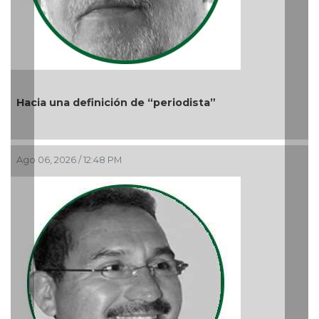
Previous
Nex
acia una definición de “periodista”
go 06, 2026 / 12:48 PM
Más 
Ago 05