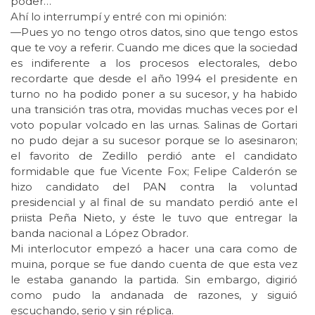
poder…
Ahí lo interrumpí y entré con mi opinión:
—Pues yo no tengo otros datos, sino que tengo estos
que te voy a referir. Cuando me dices que la sociedad
es indiferente a los procesos electorales, debo
recordarte que desde el año 1994 el presidente en
turno no ha podido poner a su sucesor, y ha habido
una transición tras otra, movidas muchas veces por el
voto popular volcado en las urnas. Salinas de Gortari
no pudo dejar a su sucesor porque se lo asesinaron;
el favorito de Zedillo perdió ante el candidato
formidable que fue Vicente Fox; Felipe Calderón se
hizo candidato del PAN contra la voluntad
presidencial y al final de su mandato perdió ante el
priista Peña Nieto, y éste le tuvo que entregar la
banda nacional a López Obrador.
Mi interlocutor empezó a hacer una cara como de
muina, porque se fue dando cuenta de que esta vez
le estaba ganando la partida. Sin embargo, digirió
como pudo la andanada de razones, y siguió
escuchando, serio y sin réplica.