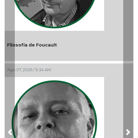
ilosofía de Foucault
El d
go 07, 2026 / 9:34 AM
Audi
Ago 05