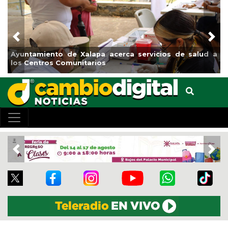
Previous
Nex
yuntamiento de Xalapa acerca servicios de salud a
Munic
os Centros Comunitarios
el bo
Previous
Nex