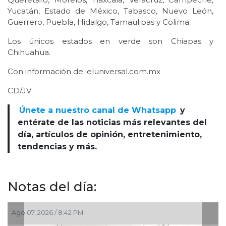
Yucatán, Estado de México, Tabasco, Nuevo León,
Guerrero, Puebla, Hidalgo, Tamaulipas y Colima.
Los únicos estados en verde son Chiapas y
Chihuahua.
Con información de: eluniversal.com.mx
CD/JV
Únete a nuestro canal de Whatsapp
y
entérate de las noticias más relevantes del
día, artículos de opinión, entretenimiento,
tendencias y más.
Notas del día:
 8:42 PM
Ago 07, 2026 / 6:2