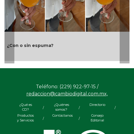
Ayuntamiento e
 espuma?
laboral en bene
Teléfono: (229) 922-97-15 /
redaccion@cambiodigital.com.mx,
¿Qué es
¿Quiénes
Directorio
/
/
/
CD?
somos?
Productos
Contáctanos
Consejo
/
/
y Servicios
Editorial