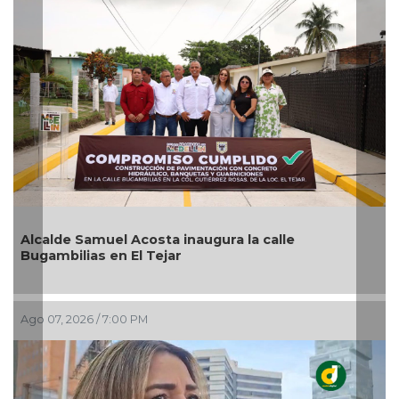
uel Acosta inaugura la calle
Pedro de Jesú
 en El Tejar
como alcalde s
/ 7:00 PM
Ago 07, 2026 / 5:5