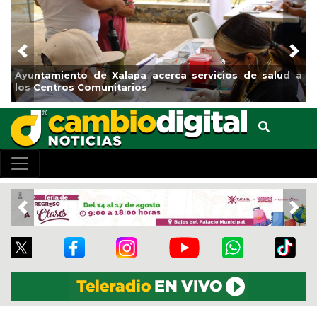
Previous
Nex
o de Xalapa acerca servicios de salud a
Municipio arranc
 Comunitarios
el boulevard 5 d
Previous
Nex