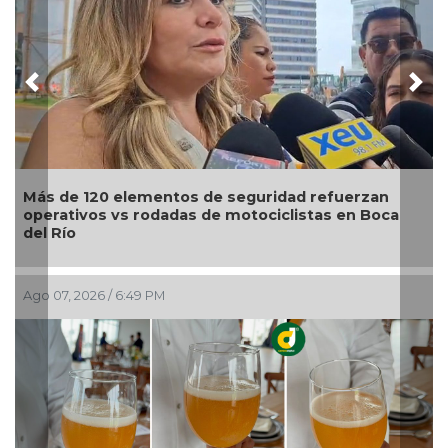
Previous
Nex
 elementos de seguridad refuerzan
Modernización 
vs rodadas de motociclistas en Boca
turismo, emple
Maryjose Gam
 6:49 PM
Ago 07, 2026 / 5:15