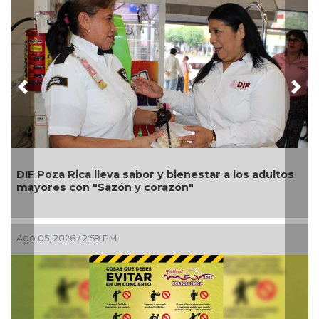
Previous
Nex
Una silla de ruedas, u
 sabor y bienestar a los adultos
Alondra: Pedro Miguel
n y corazón"
petición de familia
Ago 05, 2026 / 12:13 PM