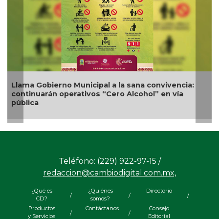
icipal a la sana convivencia:
Nueva oferta educativ
ivos “Cero Alcohol” en vía
competitividad turísti
Teléfono: (229) 922-97-15 /
redaccion@cambiodigital.com.mx,
¿Qué es
¿Quiénes
Directorio
/
/
/
CD?
somos?
Productos
Contáctanos
Consejo
/
/
y Servicios
Editorial