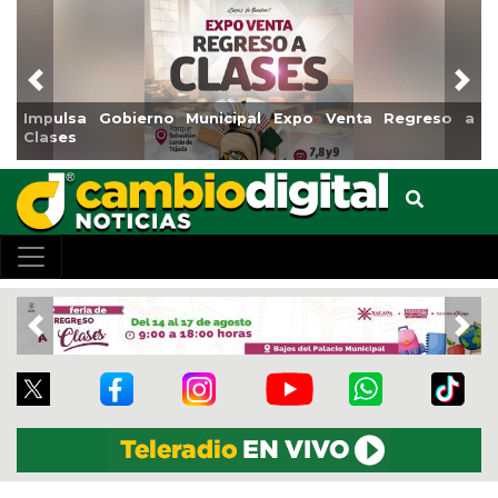
Previous
Nex
Municipal Expo Venta Regreso a
Reabrirá Coatzacoalcos
Centro
Previous
Nex