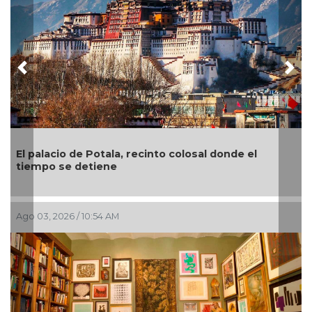
Previous
Nex
de el
“El arte es como una tablita de salvación”, 
el pintor veracruzano Nahúm B. Zenil
Jul 28, 2026 / 9:37 AM