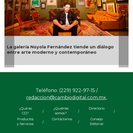
iálogo
Cultura exige retirar de subasta en España 
piezas arqueológicas de México
Teléfono: (229) 922-97-15 /
redaccion@cambiodigital.com.mx,
¿Qué es
¿Quiénes
Directorio
/
/
/
CD?
somos?
Productos
Contáctanos
Consejo
/
/
y Servicios
Editorial