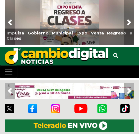
Previous
Nex
a Regreso a
Reabrirá Coatzacoalcos la Alberca Semiolímp
Centro
Previous
Nex