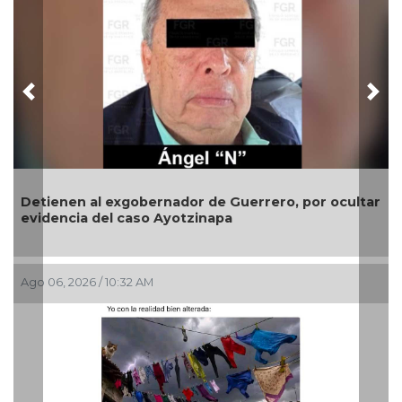
Previous
Nex
n al exgobernador de Guerrero, por ocultar
Gobierno de
ia del caso Ayotzinapa
con campañ
026 / 10:32 AM
Ago 06, 2026 