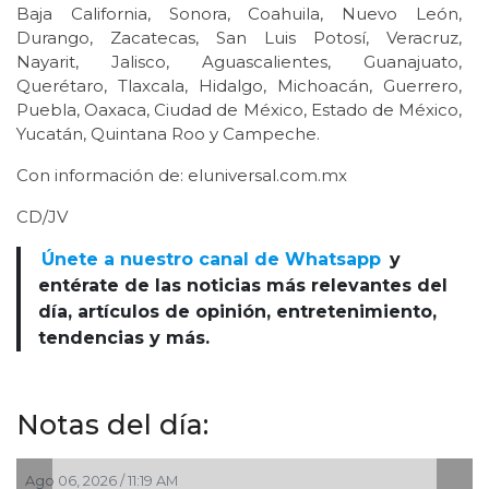
Baja California, Sonora, Coahuila, Nuevo León,
Durango, Zacatecas, San Luis Potosí, Veracruz,
Nayarit, Jalisco, Aguascalientes, Guanajuato,
Querétaro, Tlaxcala, Hidalgo, Michoacán, Guerrero,
Puebla, Oaxaca, Ciudad de México, Estado de México,
Yucatán, Quintana Roo y Campeche.
Con información de: eluniversal.com.mx
CD/JV
Únete a nuestro canal de Whatsapp
y
entérate de las noticias más relevantes del
día, artículos de opinión, entretenimiento,
tendencias y más.
Notas del día:
026 / 11:19 AM
Ago 06, 2026 /