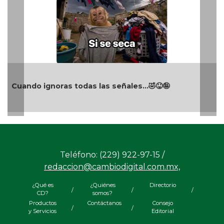
ignoras todas las señales…🤣😝🤪
Turista se
Teléfono: (229) 922-97-15 /
redaccion@cambiodigital.com.mx,
¿Qué es
¿Quiénes
Directorio
/
/
/
CD?
somos?
Productos
Contáctanos
Consejo
/
/
y Servicios
Editorial