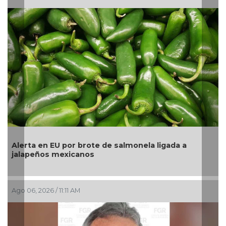
en EU por brote de salmonela ligada a
Navales re
ños mexicanos
de playa C
026 / 11:11 AM
Ago 06, 2026 