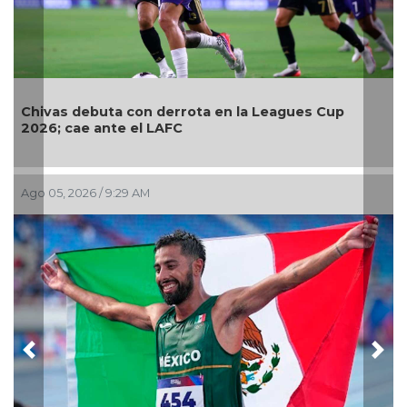
 con derrota en la Leagues Cup
Relevo Mixto de tr
e el LAFC
Centroamericano
:29 AM
Ago 02, 2026 / 10:44 
Previous
Nex