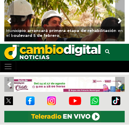
Previous
Nex
rá primera etapa de rehabilitación en
Impulsa Gobierno M
 febrero
Clases
Previous
Nex