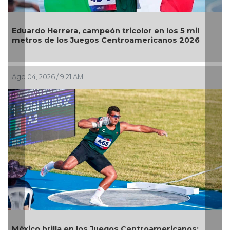
ra, campeón tricolor en los 5 mil
El Águila gana por
s Juegos Centroamericanos 2026
Jul 30, 2026 / 10:22 AM
21 AM
Alejandra Valenci
 en los Juegos Centroamericanos;