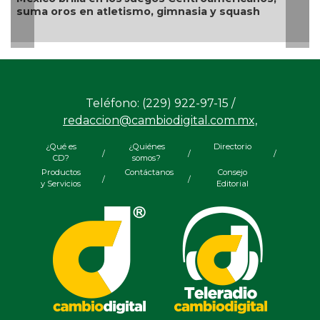
arqueros mexica
atletismo, gimnasia y squash
Teléfono: (229) 922-97-15 /
redaccion@cambiodigital.com.mx,
¿Qué es
¿Quiénes
Directorio
/
/
/
CD?
somos?
Productos
Contáctanos
Consejo
/
/
y Servicios
Editorial