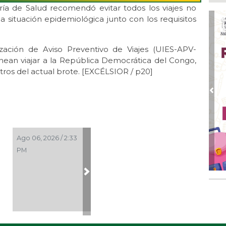
Ago
ría de Salud recomendó evitar todos los viajes no
Al
la situación epidemiológica junto con los requisitos
Bug
Ago
Má
zación de Aviso Preventivo de Viajes (UIES-APV-
ope
nean viajar a la República Democrática del Congo,
del
ros del actual brote. [EXCÉLSIOR / p20]
Ago
¿C
Pre
Ago
Pe
com
Ago 06, 2026 / 2:33
Ago
PM
Mo
for
del
Next