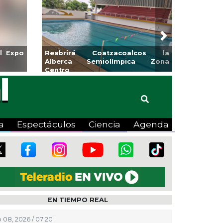
Next
l Expo
Reabrirá Coatzacoalcos la
Alberca Semiolímpica Zona
Centro
a
Espectáculos
Ciencia
Agenda
EN TIEMPO REAL
 08, 2026 / 07:20