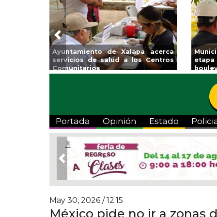
Previous
Ayuntamiento de Xalapa acerca
Munic
servicios de salud a los Centros
etapa
Comunitarios
boulev
Portada
Opinión
Estado
Polici
Previous
May 30, 2026 / 12:15
México pide no ir a zonas d