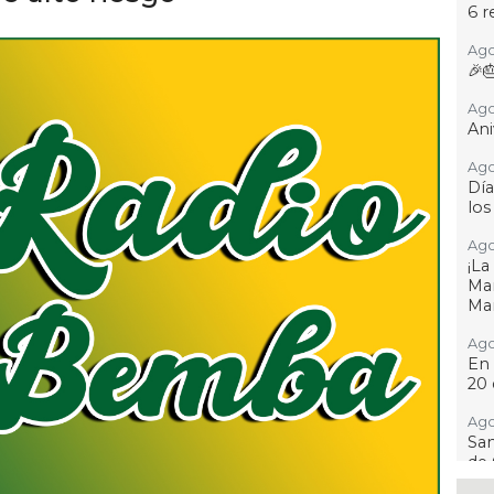
6 r
Ago
🎉
Ago
Ani
Ago
Día
los
Ago
¡L
Man
Ma
Ago
En 
20 
Ago
San
de 