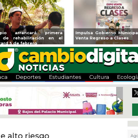
ipio arrancará primera
Impulsa Gobierno Municipa
 de rehabilitación en el
Venta Regreso a Clases
ard 5 de febrero
aca
Deportes
Estudiantes
Cultura
Ecologí
Next
e alto riesgo
Ago