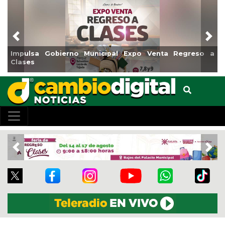
Previous
Nex
 a
Reabrirá Coatzacoalcos la Alberca Semiolímpica Zona
Centro
Previous
Nex