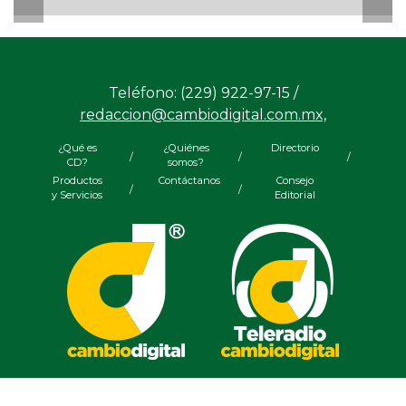
Teléfono: (229) 922-97-15 /
redaccion@cambiodigital.com.mx,
¿Qué es
¿Quiénes
Directorio
/
/
/
CD?
somos?
Productos
Contáctanos
Consejo
/
/
y Servicios
Editorial