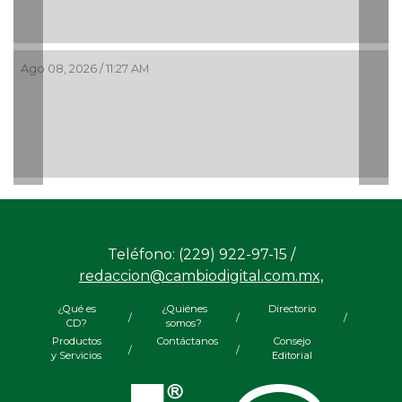
Ago 08, 2026 / 11:27 AM
Teléfono: (229) 922-97-15 /
redaccion@cambiodigital.com.mx,
¿Qué es
¿Quiénes
Directorio
/
/
/
CD?
somos?
Productos
Contáctanos
Consejo
/
/
y Servicios
Editorial