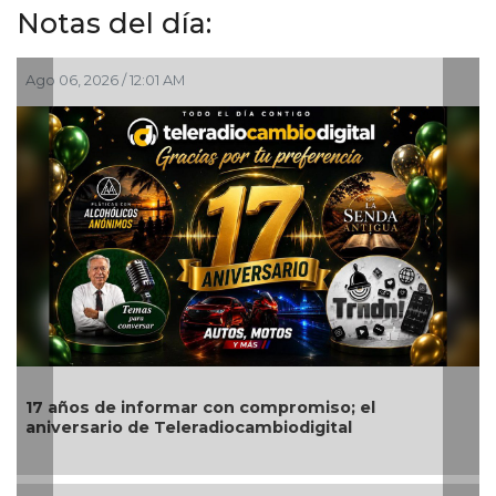
Notas del día:
06, 2026 / 12:01 AM
Ago 05, 2
años de informar con compromiso; el
Quitan 
versario de Teleradiocambiodigital