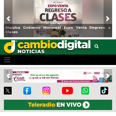
Previous
Nex
ulsa Gobierno Municipal Expo Venta Regreso a
Reabrir
ses
Centro
Previous
Nex