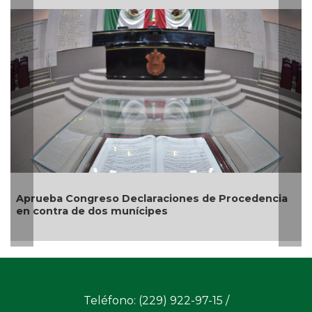
Entrega
credenc
ueba Congreso Declaraciones de Procedencia
contra de dos munícipes
Teléfono: (229) 922-97-15 /