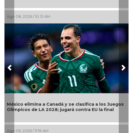
08, 2026 / 10:31 AM
Ago 05, 2
Previous
Nex
Llama G
co elimina a Canadá y se clasifica a los Juegos
continu
picos de LA 2028; jugará contra EU la final
pública
6, 2026 / 11:19 AM
Ago 05, 2