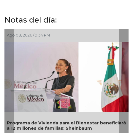
Notas del día:
08, 2026 / 9:34 PM
Ago 05, 2
grama de Vivienda para el Bienestar beneficiará
DIF Poz
2 millones de familias: Sheinbaum
mayores