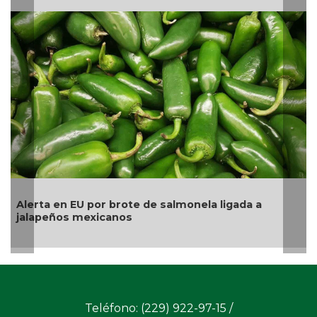
rta en EU por brote de salmonela ligada a
La UNAM
apeños mexicanos
pesos a
Teléfono: (229) 922-97-15 /